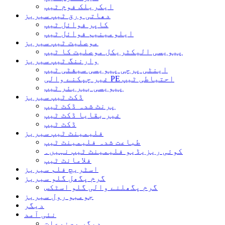
ایکریلک فوم ٹیپ
دھاتی ورق ٹیپ سیریز
کاپر فوائل ٹیپ
ایلومینیم فوائل ٹیپ
موصلیت ٹیپ سیریز
پیویسی الیکٹریکل موصلیت کا ٹیپ
وارننگ ٹیپ سیریز
اینٹی پرچی پیویسی سیفٹی ٹیپ
غیر چپکنے والی PE احتیاطی ٹیپ
پیویسی بیریئر ٹیپ
ڈکٹ ٹیپ سیریز
پرنٹ شدہ ڈکٹ ٹیپ
غیر بقایا ڈکٹ ٹیپ
ڈکٹ ٹیپ
فلیمینٹ ٹیپ سیریز
طباعت شدہ فلیمینٹ ٹیپ
کوئی ریزیڈیو فلیمینٹ ٹیپ نہیں۔
فلامانٹ ٹیپ
اسٹریچ فلم سیریز
گرم پگھل گلو سیریز
گرم پگھلنے والی گلو اسٹکس
جومبو رول سیریز
دیگر
نئی آمد
دیگر مصنوعات