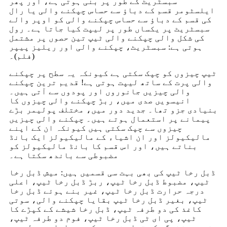
سبسٹریٹ کے طور پر بنی ہوتی ہے، اور پھر
ایلسٹومر قسم کے دباؤ سے حساس چپکنے والی یا رال
کی قسم کے دباؤ سے حساس چپکنے والی کو اوپر والے
سبسٹریٹ پر یکساں طور پر لیپت کیا جاتا ہے۔ رول
کی شکل والی چپکنے والی ٹیپ تین حصوں پر مشتمل
ہوتی ہے: سبسٹریٹ، چپکنے والی اور ریلیز پیپر
(فلم)۔
ٹیپ چیزوں کو چپک سکتی ہے کیونکہ یہ سطح پر چپکنے
والی پرت کے ساتھ لیپت ہوتی ہے! قدیم ترین چپکنے
والی چیزیں جانوروں اور پودوں سے آتی ہیں۔
انیسویں صدی میں، ربڑ چپکنے والی چیزوں کا
بنیادی جزو تھا۔ جدید دور میں، مختلف پولیمر بڑے
پیمانے پر استعمال ہوتے ہیں۔ چپکنے والی چیزیں
چیزوں سے چپک سکتی ہیں کیونکہ ان کے اپنے
مالیکیولز اور ان اشیاء کے مالیکیولز ایک بانڈ
بناتے ہیں، اور اس قسم کا بانڈ مالیکیولز کو
مضبوطی سے باندھ سکتا ہے۔
ڈبل رخا ٹیپ کی بھی بہت سی قسمیں ہیں: میش ڈبل رخا
ٹیپ، مضبوط ڈبل رخا ٹیپ، ربڑ ڈبل رخا ٹیپ، اعلی
درجہ حرارت ڈبل رخا ٹیپ، غیر بنے ہوئے ڈبل رخا
ٹیپ، بغیر ڈبل رخا ٹیپ بقایا چپکنے والی، سوتی
کاغذ کی دو طرفہ ٹیپ، ڈبل رخا شیشے کے کپڑے کا
ٹیپ، پی ای ٹی ڈبل رخا ٹیپ، فوم دو طرفہ ٹیپ،