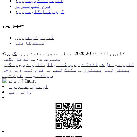
فلیمینٹ ٹیپ سیریز
فوم ٹیپ سیریز
گرم پگھل گلو سیریز
خبریں
کمپنی کی خبریں
صنعت کا علم
© کاپی رائٹ - 2010-2020: جملہ حقوق محفوظ ہیں۔
گرم
مصنوعات
-
سائٹ کا نقشہ
کاپر فوائل شیلڈنگ ٹیپ
,
چپکنے والی کاپر ٹیپ
,
رنگین
پینٹر ٹیپ
,
پینٹرز ماسکنگ ٹیپ
,
پہ فوم ٹیپ
,
ڈبل رخا
,
چپکنے والی فوم ٹیپ
ای میل بھیجیں۔
واٹس ایپ