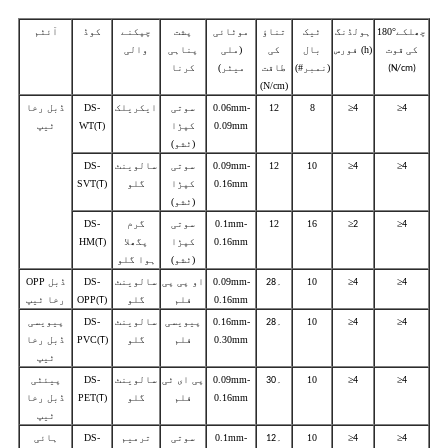
°
180
ہولڈنگ
ٹیک
تناؤ
موٹائی
پشت
چپکنے
کوڈ
آئٹم
چھلکے
فورس (h)
بال
کی
(ملی
پناہی
والی
کی قوت
(نمبر#)
طاقت
میٹر)
کرنا
(N/cm)
(N/cm)
≥
≥
8
12
0.06mm-
سوتی
ایکریلک
DS-
ڈبل رخا
4
4
0.09mm
کپڑا
)
(
WT
ٹیپ
T
(ٹشو)
≥
≥
10
12
0.09mm-
سوتی
سالوینٹ
DS-
4
4
0.16mm
کپڑا
گلو
)
(
SVT
T
(ٹشو)
≥
≥
16
12
0.1mm-
سوتی
گرم
DS-
2
4
0.16mm
کپڑا
پگھلا
)
(
HM
T
(ٹشو)
ہوا گلو
≥
≥
10
۔
0.09mm-
او پی پی
سالوینٹ
DS-
OPP ڈبل
28
4
4
0.16mm
فلم
گلو
)
(
OPP
رخا ٹیپ
T
≥
≥
10
۔
0.16mm-
پیویسی
سالوینٹ
DS-
پیویسی
28
4
4
0.30mm
فلم
گلو
)
(
PVC
ڈبل رخا
T
ٹیپ
≥
≥
10
۔
0.09mm-
پی ای ٹی
سالوینٹ
DS-
پیئٹی
30
4
4
0.16mm
فلم
گلو
)
(
PET
ڈبل رخا
T
ٹیپ
≥
≥
10
۔
0.1mm-
سوتی
ترمیم
DS-
ہائی
12
4
4