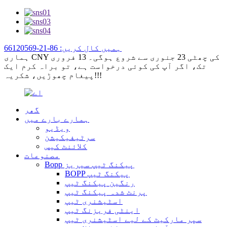
ہمیں کال کریں: 86-21-66120569
ہماری CNY کی چھٹی 23 جنوری سے شروع ہوگی۔ 13 فروری
تک، اگر آپ کی کوئی درخواست ہے، تو براہ کرم ایک
پیغام چھوڑیں، شکریہ!!!
گھر
ہمارے بارے میں
ویڈیو
سرٹیفیکیشن
کلائنٹ کیس
مصنوعات
Bopp پیکنگ ٹیپ سیریز
BOPP پیکنگ ٹیپ
رنگین پیکنگ ٹیپ
پرنٹ شدہ پیکنگ ٹیپ
اسٹیشنری ٹیپ
اینٹی فریزنگ ٹیپ
سپر مارکیٹ کے لیے اسٹیشنری ٹیپ