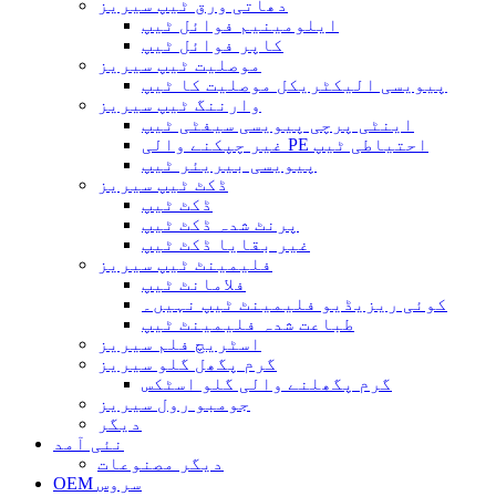
دھاتی ورق ٹیپ سیریز
ایلومینیم فوائل ٹیپ
کاپر فوائل ٹیپ
موصلیت ٹیپ سیریز
پیویسی الیکٹریکل موصلیت کا ٹیپ
وارننگ ٹیپ سیریز
اینٹی پرچی پیویسی سیفٹی ٹیپ
غیر چپکنے والی PE احتیاطی ٹیپ
پیویسی بیریئر ٹیپ
ڈکٹ ٹیپ سیریز
ڈکٹ ٹیپ
پرنٹ شدہ ڈکٹ ٹیپ
غیر بقایا ڈکٹ ٹیپ
فلیمینٹ ٹیپ سیریز
فلامانٹ ٹیپ
کوئی ریزیڈیو فلیمینٹ ٹیپ نہیں۔
طباعت شدہ فلیمینٹ ٹیپ
اسٹریچ فلم سیریز
گرم پگھل گلو سیریز
گرم پگھلنے والی گلو اسٹکس
جومبو رول سیریز
دیگر
نئی آمد
دیگر مصنوعات
OEM سروس