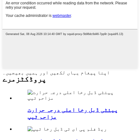
اپنا پیغام یہاں لکھیں اور ہمیں بھیجیں۔
پروڈکٹ
زمرے
پیئٹی ڈبل رخا اعلی درجہ حرارت
مزاحم ٹیپ