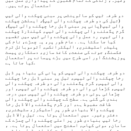
وغیرہ، زندگی کے تمام شعبوں کے پیداواری عمل میں
استعمال ہوتے ہیں۔
دو طرفہ ٹیپ کو سالوینٹس پر مبنی چپکنے والی ٹیپ
(تیل کی دو طرفہ چپکنے والی ٹیپ)، ایملشن چپکنے
والی ٹیپ (پانی پر مبنی ڈبل رخا چپکنے والی ٹیپ)،
گرم پگھلنے والی چپکنے والی ٹیپ، کیلنڈرڈ چپکنے
والی ٹیپ، رد عمل والی چپکنے والی ٹیپ میں تقسیم
کیا جا سکتا ہے۔ . عام طور پر، یہ چمڑے، نام کی
پلیٹ، اسٹیشنری، الیکٹرانکس، آٹوموبائل ٹرم
فکسنگ، جوتے کی صنعت، کاغذ سازی، دستکاری پیسٹ
پوزیشننگ اور اسی طرح میں بڑے پیمانے پر استعمال
کیا جاتا ہے.
دو طرفہ چپکنے والی ٹیپس کو پانی کی بنیاد پر ڈبل
رخا چپکنے والی ٹیپس، تیل پر مبنی ڈبل رخا چپکنے
والی ٹیپس، گرم پگھلنے والی دو طرفہ چپکنے والی
ٹیپس، کڑھائی والی دو طرفہ چپکنے والی ٹیپس، اور
چڑھائی ہوئی دو طرفہ چپکنے والی ٹیپس میں درجہ
بندی کی گئی ہے۔ سطح کے چپکنے والی چپکنے والی
طاقت مضبوط ہے، اور گرم پگھلنے والا ڈبل ​​رخا
چپکنے والا بنیادی طور پر اسٹیکرز، سٹیشنری،
دفتر وغیرہ میں استعمال ہوتا ہے۔ تیل والا ڈبل ​​
رخا ٹیپ بنیادی طور پر اعلی چپکنے والی چمڑے کے
سامان، موتی کپاس، اسفنج میں استعمال ہوتا ہے۔ ،
جوتے کی مصنوعات اور اسی طرح. کڑھائی ڈبل رخا ٹیپ