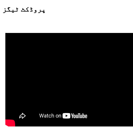
پروڈکٹ ٹیگز