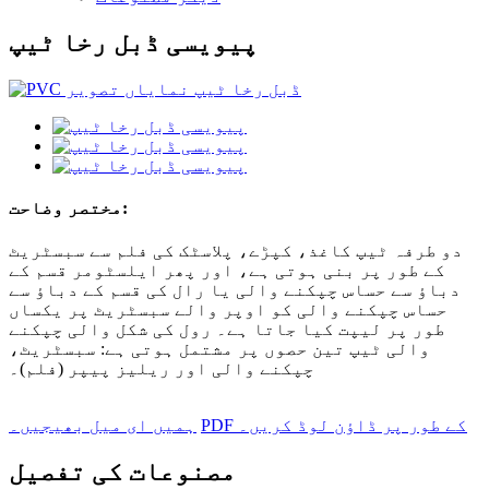
پیویسی ڈبل رخا ٹیپ
مختصر وضاحت:
دو طرفہ ٹیپ کاغذ، کپڑے، پلاسٹک کی فلم سے سبسٹریٹ
کے طور پر بنی ہوتی ہے، اور پھر ایلسٹومر قسم کے
دباؤ سے حساس چپکنے والی یا رال کی قسم کے دباؤ سے
حساس چپکنے والی کو اوپر والے سبسٹریٹ پر یکساں
طور پر لیپت کیا جاتا ہے۔ رول کی شکل والی چپکنے
والی ٹیپ تین حصوں پر مشتمل ہوتی ہے: سبسٹریٹ،
چپکنے والی اور ریلیز پیپر (فلم)۔
PDF کے طور پر ڈاؤن لوڈ کریں۔
ہمیں ای میل بھیجیں۔
مصنوعات کی تفصیل