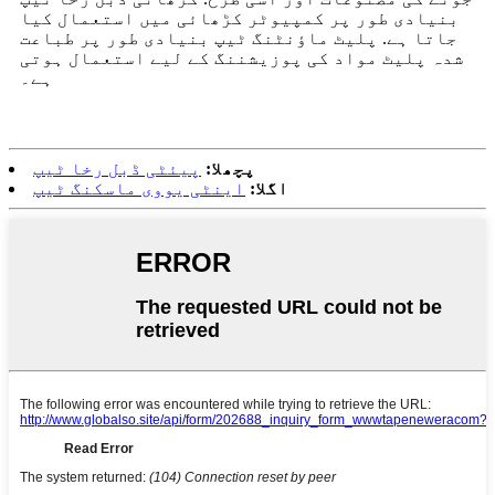
بنیادی طور پر کمپیوٹر کڑھائی میں استعمال کیا
جاتا ہے. پلیٹ ماؤنٹنگ ٹیپ بنیادی طور پر طباعت
شدہ پلیٹ مواد کی پوزیشننگ کے لیے استعمال ہوتی
ہے۔
پچھلا:
پیئٹی ڈبل رخا ٹیپ
اگلا:
اینٹی یووی ماسکنگ ٹیپ