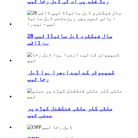
ریڈ فلم پی ای ٹی ڈبل رخا ٹیپ
28 سال فیکٹری ڈبل سائیڈڈ ٹیپ
ڈاٹس -...
کمپیوٹر کے لیے ابھرا ہوا ڈبل ​​
رخا ٹیپ
ملٹی کلر ملٹی فنکشنل کپڑے پر
مبنی ٹیپ