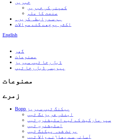
خبریں
کمپنی کی خبریں
صنعت کا علم
ہم سے رابطہ کریں۔
اکثر پوچھے گئے سوالات
English
گھر
مصنوعات
ڈبل رخا ٹیپ سیریز
پیویسی ڈبل رخا ٹیپ
مصنوعات
زمرے
Bopp پیکنگ ٹیپ سیریز
اینٹی فریزنگ ٹیپ
سپر مارکیٹ کے لیے اسٹیشنری ٹیپ
اسٹیشنری ٹیپ
پرنٹ شدہ پیکنگ ٹیپ
آسانی سے پھاڑنے والا ٹیپ