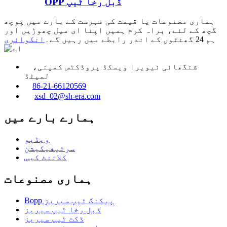
OPP ڈبل رخا ٹیپ
ہماری مصنوعات یا قیمت کی فہرست کے بارے میں پوچھ
گچھ کے لئے، براہ کرم ہمیں اپنا ای میل چھوڑیں اور
ہم 24 گھنٹوں کے اندر رابطے میں رہیں گے۔
انکوائری
شنگھائی نیویرا ویسکڈ پروڈکٹس کمپنی،
لمیٹڈ
86-21-66120569
xsd_02@sh-era.com
ہمارے بارے میں
ویڈیو
سرٹیفیکیشن
کلائنٹ کیس
ہماری مصنوعات
Bopp پیکنگ ٹیپ سیریز
ڈبل رخا ٹیپ سیریز
ڈکٹ ٹیپ سیریز