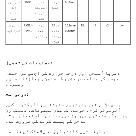
0.16mm
کپڑا
شدہ
500C
ٹمپریچر
(ٹشو)
ایکریلک
ڈبل
سالوینٹ
سائیڈ
گلو
ٹیپ
≥
≥
16
۔
0.21mm-
PE کے
گرم
SMBJ-
دو طرفہ
15
2
4
0.30mm
ساتھ
پگھلا
HMG
کپڑا ٹیپ
پرتدار
ہوا گلو
کپڑا
:
مصنوعات کی تفصیل
دیرپا آسنجن اور درجہ حرارت کی اچھی مزاحمت،
موسم کی مزاحمت، مضبوط آسنجن، پھاڑنا آسان،
وغیرہ۔
درخواست:
یہ چمڑے، نیم پلیٹوں، سٹیشنری، الیکٹرانکس،
آٹوموٹو ٹرم، جوتے، کاغذی مصنوعات، دستکاری
اور دیگر صنعتوں میں بڑے پیمانے پر استعمال ہوتا
ہے جن کو پیسٹ کرنے کی ضرورت ہے۔
دو طرفہ ٹیپ کاغذ، کپڑے، پلاسٹک کی فلم سے