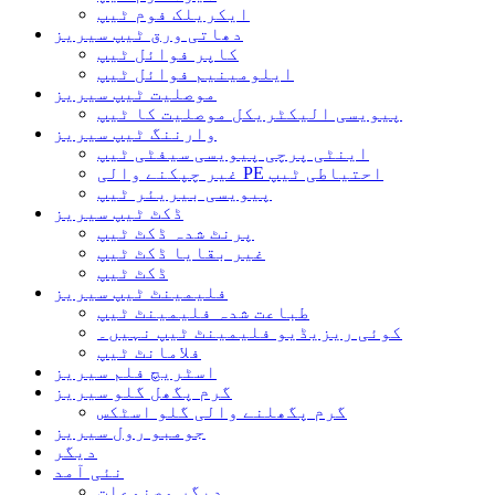
ایکریلک فوم ٹیپ
دھاتی ورق ٹیپ سیریز
کاپر فوائل ٹیپ
ایلومینیم فوائل ٹیپ
موصلیت ٹیپ سیریز
پیویسی الیکٹریکل موصلیت کا ٹیپ
وارننگ ٹیپ سیریز
اینٹی پرچی پیویسی سیفٹی ٹیپ
غیر چپکنے والی PE احتیاطی ٹیپ
پیویسی بیریئر ٹیپ
ڈکٹ ٹیپ سیریز
پرنٹ شدہ ڈکٹ ٹیپ
غیر بقایا ڈکٹ ٹیپ
ڈکٹ ٹیپ
فلیمینٹ ٹیپ سیریز
طباعت شدہ فلیمینٹ ٹیپ
کوئی ریزیڈیو فلیمینٹ ٹیپ نہیں۔
فلامانٹ ٹیپ
اسٹریچ فلم سیریز
گرم پگھل گلو سیریز
گرم پگھلنے والی گلو اسٹکس
جومبو رول سیریز
دیگر
نئی آمد
دیگر مصنوعات