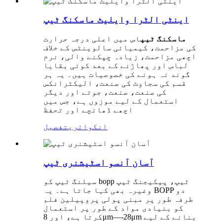
اینٹی الٹرا وایلیٹ ماسکنگ ٹیپ
ماسکنگ ٹیپ
اس میں اعلی درجہ حرارت
کی مزاحمت، کیمیائی سالوینٹس کے خلاف
اچھی مزاحمت، زیادہ چپکنے والی، نرم
لباس اور پھاڑنے کے بعد کوئی بقایا
گوند نہ ہونے کی خصوصیات ہیں۔ یہ ہر
قسم کی سجاوٹ کی صنعت، الیکٹرانکس
کی صنعت، صنعت، جوتے اور دیگر
استعمال کے لیے موزوں ہے، جس میں
اچھے ڈھانچے اور تحفظ
انکوائری
تفصیل
آسان آنسو اسٹیشنری ٹیپ
سیلنگ ٹیپ کو bopp ٹیپ، پیکیجنگ ٹیپ
وغیرہ بھی کہا جاتا ہے۔ یہ BOPP دو
طرفہ طور پر مبنی پولی پروپیلین فلم
کو بنیادی مواد کے طور پر استعمال
کرتا ہے، اور 8μm—-28μm بنانے کے لیے