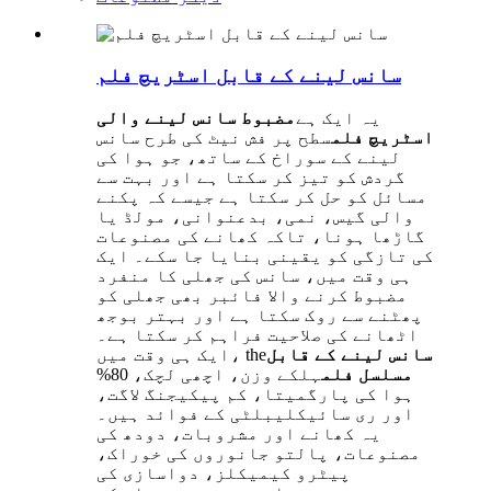
سانس لینے کے قابل اسٹریچ فلم
یہ ایک ہے
مضبوط سانس لینے والی
اسٹریچ فلم
سطح پر فش نیٹ کی طرح سانس
لینے کے سوراخ کے ساتھ، جو ہوا کی
گردش کو تیز کر سکتا ہے اور بہت سے
مسائل کو حل کر سکتا ہے جیسے کہ پکنے
والی گیس، نمی، بدعنوانی، مولڈ یا
گاڑھا ہونا، تاکہ کھانے کی مصنوعات
کی تازگی کو یقینی بنایا جا سکے۔ ایک
ہی وقت میں، سانس کی جھلی کا منفرد
مضبوط کرنے والا فائبر بھی جھلی کو
پھٹنے سے روک سکتا ہے اور بہتر بوجھ
اٹھانے کی صلاحیت فراہم کر سکتا ہے۔
سانس لینے کے قابل
ایک ہی وقت میں، the
مسلسل فلم
ہلکے وزن، اچھی لچک، 80%
ہوا کی پارگمیتا، کم پیکیجنگ لاگت،
اور ری سائیکلیبلٹی کے فوائد ہیں۔
یہ کھانے اور مشروبات، دودھ کی
مصنوعات، پالتو جانوروں کی خوراک،
پیٹرو کیمیکلز، دواسازی کی