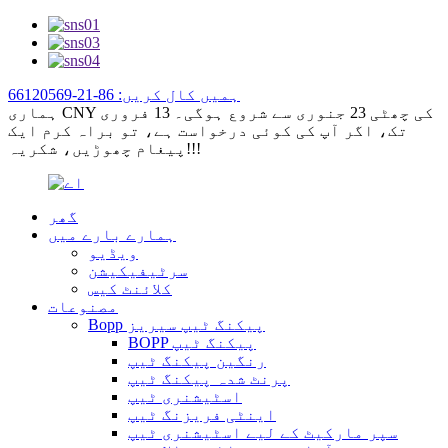
ہمیں کال کریں: 86-21-66120569
ہماری CNY کی چھٹی 23 جنوری سے شروع ہوگی۔ 13 فروری
تک، اگر آپ کی کوئی درخواست ہے، تو براہ کرم ایک
پیغام چھوڑیں، شکریہ!!!
گھر
ہمارے بارے میں
ویڈیو
سرٹیفیکیشن
کلائنٹ کیس
مصنوعات
Bopp پیکنگ ٹیپ سیریز
BOPP پیکنگ ٹیپ
رنگین پیکنگ ٹیپ
پرنٹ شدہ پیکنگ ٹیپ
اسٹیشنری ٹیپ
اینٹی فریزنگ ٹیپ
سپر مارکیٹ کے لیے اسٹیشنری ٹیپ