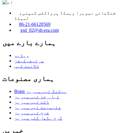
شنگھائی نیویرا ویسکڈ پروڈکٹس کمپنی،
لمیٹڈ
86-21-66120569
xsd_02@sh-era.com
ہمارے بارے میں
ویڈیو
سرٹیفیکیشن
کلائنٹ کیس
ہماری مصنوعات
Bopp پیکنگ ٹیپ سیریز
ڈبل رخا ٹیپ سیریز
ڈکٹ ٹیپ سیریز
فلیمینٹ ٹیپ سیریز
فوم ٹیپ سیریز
گرم پگھل گلو سیریز
خبریں