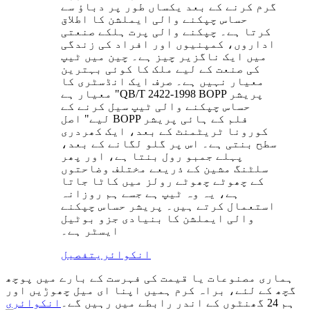
گرم کرنے کے بعد یکساں طور پر دباؤ سے
حساس چپکنے والی ایملشن کا اطلاق
کرتا ہے۔ چپکنے والی پرت ہلکے صنعتی
اداروں، کمپنیوں اور افراد کی زندگی
میں ایک ناگزیر چیز ہے۔ چین میں ٹیپ
کی صنعت کے لیے ملک کا کوئی بہترین
معیار نہیں ہے۔ صرف ایک انڈسٹری کا
معیار ہے "QB/T 2422-1998 BOPP پریشر
حساس چپکنے والی ٹیپ سیل کرنے کے
لیے" اصل BOPP فلم کے ہائی پریشر
کورونا ٹریٹمنٹ کے بعد، ایک کھردری
سطح بنتی ہے۔ اس پر گلو لگانے کے بعد،
پہلے جمبو رول بنتا ہے، اور پھر
سلٹنگ مشین کے ذریعے مختلف وضاحتوں
کے چھوٹے چھوٹے رولز میں کاٹا جاتا
ہے، یہ وہ ٹیپ ہے جسے ہم روزانہ
استعمال کرتے ہیں۔ پریشر حساس چپکنے
والی ایملشن کا بنیادی جزو بوٹیل
ایسٹر ہے۔
انکوائری
تفصیل
ہماری مصنوعات یا قیمت کی فہرست کے بارے میں پوچھ
گچھ کے لئے، براہ کرم ہمیں اپنا ای میل چھوڑیں اور
ہم 24 گھنٹوں کے اندر رابطے میں رہیں گے۔
انکوائری