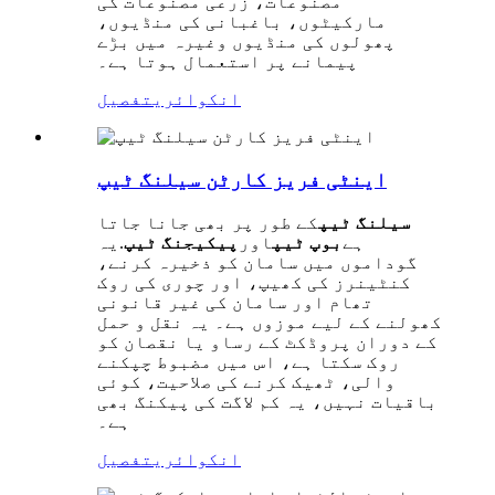
مصنوعات، زرعی مصنوعات کی
مارکیٹوں، باغبانی کی منڈیوں،
پھولوں کی منڈیوں وغیرہ میں بڑے
پیمانے پر استعمال ہوتا ہے۔
انکوائری
تفصیل
اینٹی فریز کارٹن سیلنگ ٹیپ
سیلنگ ٹیپ
کے طور پر بھی جانا جاتا
ہے
بوپ ٹیپ
اور
پیکیجنگ ٹیپ
.یہ
گوداموں میں سامان کو ذخیرہ کرنے،
کنٹینرز کی کھیپ، اور چوری کی روک
تھام اور سامان کی غیر قانونی
کھولنے کے لیے موزوں ہے۔ یہ نقل و حمل
کے دوران پروڈکٹ کے رساو یا نقصان کو
روک سکتا ہے، اس میں مضبوط چپکنے
والی، ٹھیک کرنے کی صلاحیت، کوئی
باقیات نہیں، یہ کم لاگت کی پیکنگ بھی
ہے۔
انکوائری
تفصیل