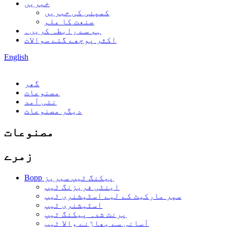
خبریں
کمپنی کی خبریں
صنعت کا علم
ہم سے رابطہ کریں۔
اکثر پوچھے گئے سوالات
English
گھر
مصنوعات
نئی آمد
دیگر مصنوعات
مصنوعات
زمرے
Bopp پیکنگ ٹیپ سیریز
اینٹی فریزنگ ٹیپ
سپر مارکیٹ کے لیے اسٹیشنری ٹیپ
اسٹیشنری ٹیپ
پرنٹ شدہ پیکنگ ٹیپ
آسانی سے پھاڑنے والا ٹیپ