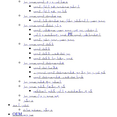
دھاتی ورق ٹیپ سیریز
ایلومینیم فوائل ٹیپ
کاپر فوائل ٹیپ
موصلیت ٹیپ سیریز
پیویسی الیکٹریکل موصلیت کا ٹیپ
وارننگ ٹیپ سیریز
اینٹی پرچی پیویسی سیفٹی ٹیپ
غیر چپکنے والی PE احتیاطی ٹیپ
پیویسی بیریئر ٹیپ
ڈکٹ ٹیپ سیریز
ڈکٹ ٹیپ
پرنٹ شدہ ڈکٹ ٹیپ
غیر بقایا ڈکٹ ٹیپ
فلیمینٹ ٹیپ سیریز
فلامانٹ ٹیپ
کوئی ریزیڈیو فلیمینٹ ٹیپ نہیں۔
طباعت شدہ فلیمینٹ ٹیپ
اسٹریچ فلم سیریز
گرم پگھل گلو سیریز
گرم پگھلنے والی گلو اسٹکس
جومبو رول سیریز
دیگر
نئی آمد
دیگر مصنوعات
OEM سروس