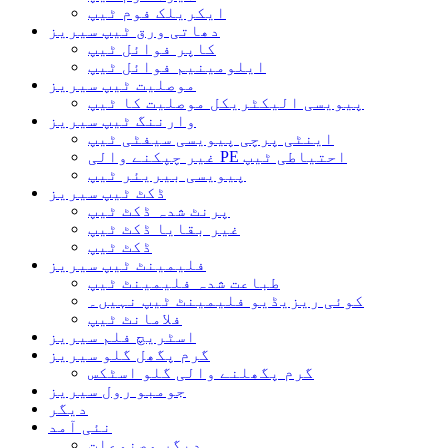
ایکریلک فوم ٹیپ
دھاتی ورق ٹیپ سیریز
کاپر فوائل ٹیپ
ایلومینیم فوائل ٹیپ
موصلیت ٹیپ سیریز
پیویسی الیکٹریکل موصلیت کا ٹیپ
وارننگ ٹیپ سیریز
اینٹی پرچی پیویسی سیفٹی ٹیپ
غیر چپکنے والی PE احتیاطی ٹیپ
پیویسی بیریئر ٹیپ
ڈکٹ ٹیپ سیریز
پرنٹ شدہ ڈکٹ ٹیپ
غیر بقایا ڈکٹ ٹیپ
ڈکٹ ٹیپ
فلیمینٹ ٹیپ سیریز
طباعت شدہ فلیمینٹ ٹیپ
کوئی ریزیڈیو فلیمینٹ ٹیپ نہیں۔
فلامانٹ ٹیپ
اسٹریچ فلم سیریز
گرم پگھل گلو سیریز
گرم پگھلنے والی گلو اسٹکس
جومبو رول سیریز
دیگر
نئی آمد
دیگر مصنوعات