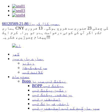
ہمیں کال کریں: 86-21-66120569
ہماری CNY کی چھٹی 23 جنوری سے شروع ہوگی۔ 13 فروری
تک، اگر آپ کی کوئی درخواست ہے، تو براہ کرم ایک
پیغام چھوڑیں، شکریہ!!!
گھر
ہمارے بارے میں
ویڈیو
سرٹیفیکیشن
کلائنٹ کیس
مصنوعات
Bopp پیکنگ ٹیپ سیریز
BOPP پیکنگ ٹیپ
رنگین پیکنگ ٹیپ
پرنٹ شدہ پیکنگ ٹیپ
اسٹیشنری ٹیپ
اینٹی فریزنگ ٹیپ
سپر مارکیٹ کے لیے اسٹیشنری ٹیپ