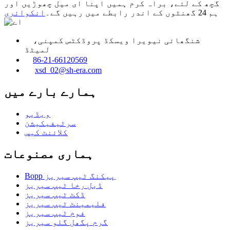
گچھ کے لئے، براہ کرم ہمیں اپنا ای میل چھوڑیں اور
ہم 24 گھنٹوں کے اندر رابطے میں رہیں گے۔
انکوائری
شنگھائی نیویرا ویسکڈ پروڈکٹس کمپنی،
لمیٹڈ
86-21-66120569
xsd_02@sh-era.com
ہمارے بارے میں
ویڈیو
سرٹیفیکیشن
کلائنٹ کیس
ہماری مصنوعات
Bopp پیکنگ ٹیپ سیریز
ڈبل رخا ٹیپ سیریز
ڈکٹ ٹیپ سیریز
فلیمینٹ ٹیپ سیریز
فوم ٹیپ سیریز
گرم پگھل گلو سیریز