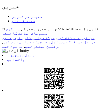
خبریں
کمپنی کی خبریں
صنعت کا علم
© کاپی رائٹ - 2010-2020: جملہ حقوق محفوظ ہیں۔
گرم
مصنوعات
-
سائٹ کا نقشہ
پینٹرز ماسکنگ ٹیپ
,
چپکنے والی کاپر ٹیپ
,
کاپر
فوائل شیلڈنگ ٹیپ
,
ڈبل رخا چپکنے والی فوم ٹیپ
,
,
رنگین پینٹر ٹیپ
,
پہ فوم ٹیپ
ای میل بھیجیں۔
واٹس ایپ