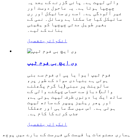
والی لیپت ہے۔ پانی گزرنے کے بعد یہ
چپچپا ہوتا ہے۔ یہ ماحول دوست اور
غیر آلودگی ہے۔ اسے ری سائیکل اور ری
سائیکل کیا جا سکتا ہے وسائل۔ نمی کے
بغیر طویل مدتی چپچپا کو یقینی
بنانے کے لیے۔
انکوائری
تفصیل
وی ایچ بی فوم ٹیپ
فوم ٹیپ ایوا یا پی ای فوم سے بنی
ہوتی ہے بنیادی مواد کے طور پر،
سالوینٹ پر مبنی (یا گرم پگھلنے
والے) دباؤ سے حساس چپکنے والی کے
ساتھ ایک یا دونوں طرف لیپت ہوتی ہے،
اور پھر ریلیز پیپر کے ساتھ لیپت
ہوتی ہے۔ اس میں سگ ماہی اور جھٹکا
جذب کرنے کا کام ہے۔
انکوائری
تفصیل
ہماری مصنوعات یا قیمت کی فہرست کے بارے میں پوچھ