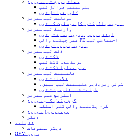
دھاتی ورق ٹیپ سیریز
ایلومینیم فوائل ٹیپ
کاپر فوائل ٹیپ
موصلیت ٹیپ سیریز
پیویسی الیکٹریکل موصلیت کا ٹیپ
وارننگ ٹیپ سیریز
اینٹی پرچی پیویسی سیفٹی ٹیپ
غیر چپکنے والی PE احتیاطی ٹیپ
پیویسی بیریئر ٹیپ
ڈکٹ ٹیپ سیریز
ڈکٹ ٹیپ
پرنٹ شدہ ڈکٹ ٹیپ
غیر بقایا ڈکٹ ٹیپ
فلیمینٹ ٹیپ سیریز
فلامانٹ ٹیپ
کوئی ریزیڈیو فلیمینٹ ٹیپ نہیں۔
طباعت شدہ فلیمینٹ ٹیپ
اسٹریچ فلم سیریز
گرم پگھل گلو سیریز
گرم پگھلنے والی گلو اسٹکس
جومبو رول سیریز
دیگر
نئی آمد
دیگر مصنوعات
OEM سروس