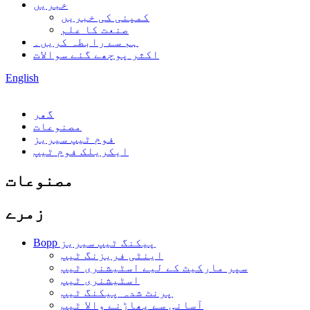
خبریں
کمپنی کی خبریں
صنعت کا علم
ہم سے رابطہ کریں۔
اکثر پوچھے گئے سوالات
English
گھر
مصنوعات
فوم ٹیپ سیریز
ایکریلک فوم ٹیپ
مصنوعات
زمرے
Bopp پیکنگ ٹیپ سیریز
اینٹی فریزنگ ٹیپ
سپر مارکیٹ کے لیے اسٹیشنری ٹیپ
اسٹیشنری ٹیپ
پرنٹ شدہ پیکنگ ٹیپ
آسانی سے پھاڑنے والا ٹیپ