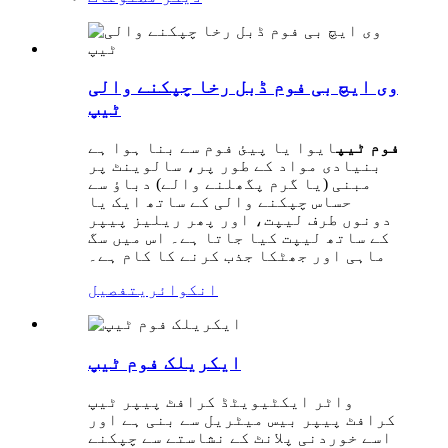
وی ایچ بی فوم ڈبل رخا چپکنے والی
ٹیپ
فوم ٹیپ
ایوا یا پیئ فوم سے بنا ہوا ہے
بنیادی مواد کے طور پر، سالوینٹ پر
مبنی (یا گرم پگھلنے والے) دباؤ سے
حساس چپکنے والی کے ساتھ ایک یا
دونوں طرف لیپت، اور پھر ریلیز پیپر
کے ساتھ لیپت کیا جاتا ہے۔ اس میں سگ
ماہی اور جھٹکا جذب کرنے کا کام ہے۔
انکوائری
تفصیل
ایکریلک فوم ٹیپ
واٹر ایکٹیویٹڈ کرافٹ پیپر ٹیپ
کرافٹ پیپر بیس میٹریل سے بنی ہے اور
اسے خوردنی پلانٹ کے نشاستے سے چپکنے