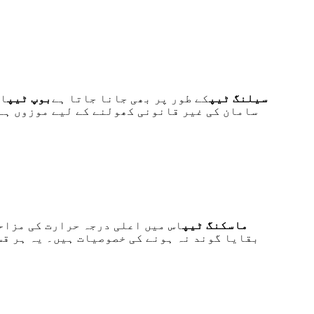
سیلنگ ٹیپ
کے طور پر بھی جانا جاتا ہے
بوپ ٹیپ
ا
سامان کی غیر قانونی کھولنے کے لیے موزوں ہے۔
ماسکنگ ٹیپ
اس میں اعلی درجہ حرارت کی مزاح
بقایا گوند نہ ہونے کی خصوصیات ہیں۔ یہ ہر قس