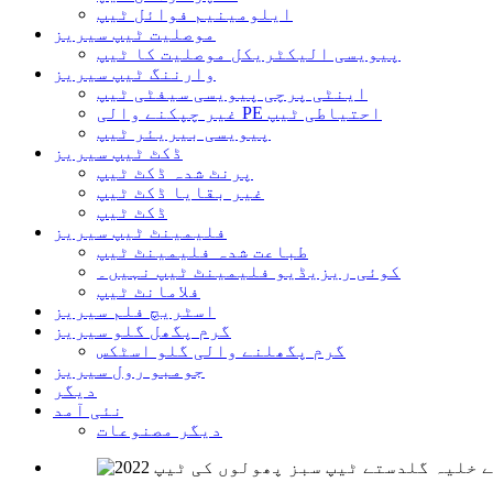
ایلومینیم فوائل ٹیپ
موصلیت ٹیپ سیریز
پیویسی الیکٹریکل موصلیت کا ٹیپ
وارننگ ٹیپ سیریز
اینٹی پرچی پیویسی سیفٹی ٹیپ
غیر چپکنے والی PE احتیاطی ٹیپ
پیویسی بیریئر ٹیپ
ڈکٹ ٹیپ سیریز
پرنٹ شدہ ڈکٹ ٹیپ
غیر بقایا ڈکٹ ٹیپ
ڈکٹ ٹیپ
فلیمینٹ ٹیپ سیریز
طباعت شدہ فلیمینٹ ٹیپ
کوئی ریزیڈیو فلیمینٹ ٹیپ نہیں۔
فلامانٹ ٹیپ
اسٹریچ فلم سیریز
گرم پگھل گلو سیریز
گرم پگھلنے والی گلو اسٹکس
جومبو رول سیریز
دیگر
نئی آمد
دیگر مصنوعات