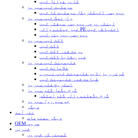
کاپر فوائل ٹیپ
موصلیت ٹیپ سیریز
پیویسی الیکٹریکل موصلیت کا ٹیپ
وارننگ ٹیپ سیریز
اینٹی پرچی پیویسی سیفٹی ٹیپ
غیر چپکنے والی PE احتیاطی ٹیپ
پیویسی بیریئر ٹیپ
ڈکٹ ٹیپ سیریز
ڈکٹ ٹیپ
پرنٹ شدہ ڈکٹ ٹیپ
غیر بقایا ڈکٹ ٹیپ
فلیمینٹ ٹیپ سیریز
فلامانٹ ٹیپ
کوئی ریزیڈیو فلیمینٹ ٹیپ نہیں۔
طباعت شدہ فلیمینٹ ٹیپ
اسٹریچ فلم سیریز
گرم پگھل گلو سیریز
گرم پگھلنے والی گلو اسٹکس
جومبو رول سیریز
دیگر
نئی آمد
دیگر مصنوعات
OEM سروس
خبریں
کمپنی کی خبریں