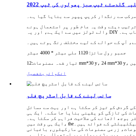
 خلیہ گلدستے ٹیپ سبز پھولوں کی ٹیپ
رکب سے رنگدار کریپ پیپر سے بنایا گیا ہے۔
رتیب دیتے وقت یہ عام طور پر استعمال ہونے
 انتخاب ہے۔
ے، آپ کے حوالے کے لیے مختلف رنگ ہوتے ہیں۔
جمبو رول سائز: 1120 ملی میٹر * 4000 میٹر
ہیں
تیار شدہ مصنوعات:
انکوائری
تفصیل
سانس لینے کے قابل اسٹریچ فلم
کی گردش کو تیز کر سکتا ہے اور بہت سے مسائل
ات کی تازگی کو یقینی بنایا جا سکے۔ ایک ہی
ر بوجھ اٹھانے کی صلاحیت فراہم کر سکتا ہے۔
ر ری سائیکلیبلٹی کے فوائد ہیں۔
ایک ہی وقت میں، the
وعات، زرعی مصنوعات کی مارکیٹوں، باغبانی
وغیرہ میں بڑے پیمانے پر استعمال ہوتا ہے۔