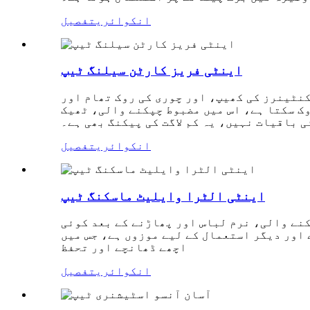
انکوائری
تفصیل
اینٹی فریز کارٹن سیلنگ ٹیپ
کنٹینرز کی کھیپ، اور چوری کی روک تھام اور
وک سکتا ہے، اس میں مضبوط چپکنے والی، ٹھیک
ی باقیات نہیں، یہ کم لاگت کی پیکنگ بھی ہے۔
انکوائری
تفصیل
اینٹی الٹرا وایلیٹ ماسکنگ ٹیپ
نے والی، نرم لباس اور پھاڑنے کے بعد کوئی
اور دیگر استعمال کے لیے موزوں ہے، جس میں
اچھے ڈھانچے اور تحفظ
انکوائری
تفصیل