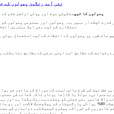
2022 نئی آمد رنگین پھولوں کے
پھولوں کا ٹیپ
ملکیتی موم اور پولی اولفن فلم کے م
 قدرے لچکدار نہیں ہے۔ پھولوں اور مصنوعی پھولوں کو ت
والے ٹولز میں سے ایک ہے، اور یہ DIY دستکاری کے لیے بھی ایک بہترین
پ عام طور پر پھولوں کے انتظام کے لیے استعمال ہوتی ہ
mm*30 y، 24 mm*، آپ کی درخواست کے مطابق اسے اپنی مرضی کے مطابق بنا سکتے 
پر فش نیٹ کی طرح سانس لینے کے سوراخ کے ساتھ، جو ہوا 
، بدعنوانی، مولڈ یا گاڑھا ہونا، تاکہ کھانے کی مصنوع
 والا فائبر بھی جھلی کو پھٹنے سے روک سکتا ہے اور بہت
ہلکے وزن، اچھی لچک، 80% ہوا کی پارگمیتا، کم پیکیجنگ لاگت، او
و جانوروں کی خوراک، پیٹرو کیمیکلز، دواسازی کی مصن
کی منڈیوں، پھولوں کی منڈیوں 