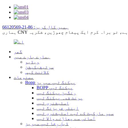
ہمیں کال کریں: 86-21-66120569
گھر
ہمارے بارے میں
ویڈیو
سرٹیفیکیشن
کلائنٹ کیس
مصنوعات
Bopp پیکنگ ٹیپ سیریز
BOPP پیکنگ ٹیپ
رنگین پیکنگ ٹیپ
پرنٹ شدہ پیکنگ ٹیپ
اسٹیشنری ٹیپ
اینٹی فریزنگ ٹیپ
سپر مارکیٹ کے لیے اسٹیشنری ٹیپ
آسانی سے پھاڑنے والا ٹیپ
ڈبل رخا ٹیپ سیریز