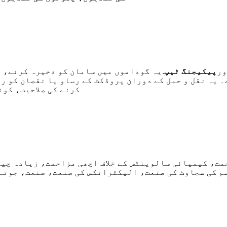
ور
پیکیجنگ ٹیپ
.یہ گوداموں میں سامان کو ذخیرہ کرنے، 
 یہ نقل و حمل کے دوران پروڈکٹ کے رساو یا نقصان کو ر
کرنے کی صلاحیت، کوئ
مت، کیمیائی سالوینٹس کے خلاف اچھی مزاحمت، زیادہ چپک
م کی سجاوٹ کی صنعت، الیکٹرانکس کی صنعت، صنعت، جوتے 