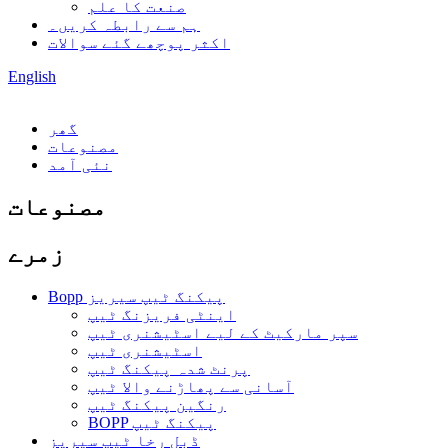
صنعت کا علم
ہم سے رابطہ کریں۔
اکثر پوچھے گئے سوالات
English
گھر
مصنوعات
نئی آمد
مصنوعات
زمرے
Bopp پیکنگ ٹیپ سیریز
اینٹی فریزنگ ٹیپ
سپر مارکیٹ کے لیے اسٹیشنری ٹیپ
اسٹیشنری ٹیپ
پرنٹ شدہ پیکنگ ٹیپ
آسانی سے پھاڑنے والا ٹیپ
رنگین پیکنگ ٹیپ
BOPP پیکنگ ٹیپ
ڈبل رخا ٹیپ سیریز