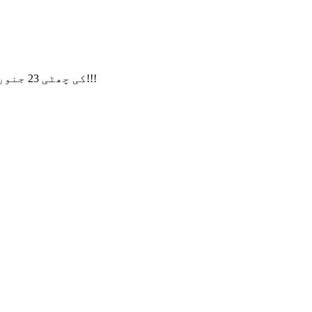
ہماری CNY کی چھٹی 23 جنوری سے شروع ہوگی۔ 13 فروری تک، اگر آپ کی کوئی درخواست ہے، تو براہ کرم ایک پیغام چھوڑیں، شکریہ!!!