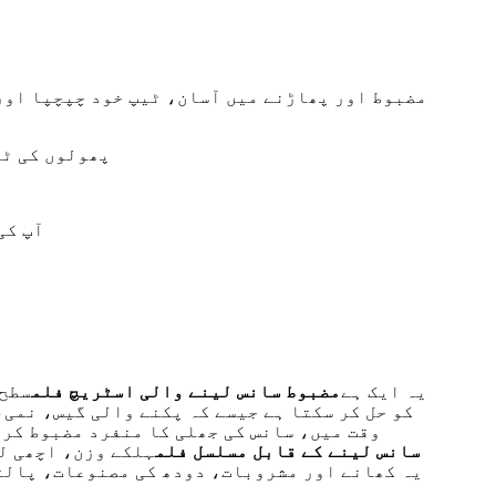
مضبوط اور پھاڑنے میں آسان، ٹیپ خود چپچپا اور
پھولوں کی ٹی
12 30 y
یہ ایک ہے
مضبوط سانس لینے والی اسٹریچ فلم
سطح 
کو حل کر سکتا ہے جیسے کہ پکنے والی گیس، نمی
وقت میں، سانس کی جھلی کا منفرد مضبوط کرنے
سانس لینے کے قابل مسلسل فلم
یہ کھانے اور مشروبات، دودھ کی مصنوعات، پالت