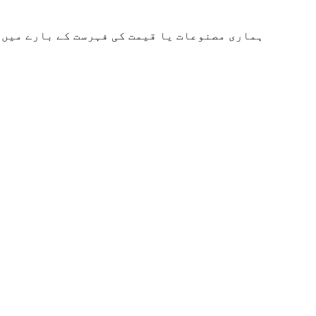
ہماری مصنوعات یا قیمت کی فہرست کے بارے میں پوچھ گچھ کے لئے،