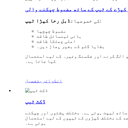
کپڑے کے ٹیپ کے ساتھ مضبوط چپکنے والی
:
کی خصوصیات
ڈبل رخا کپڑا ٹیپ
مضبوط چپچپا
ہائی ٹینسائل طاقت
اعلی چھلکا طاقت
بقایا گلو کے بغیر پھاڑ دیں۔
 الگ کرنے اور فکسنگ وغیرہ کے لیے استعمال
کیا جاتا ہے۔
انکوائری
تفصیل
ڈکٹ ٹیپ
 ساتھ لیپت ہوتی ہے۔ مختلف پشتوں اور چپکنے
صد کے مختلف کپڑوں کے ٹیپوں کے لیے استعمال
ہوتی ہے۔