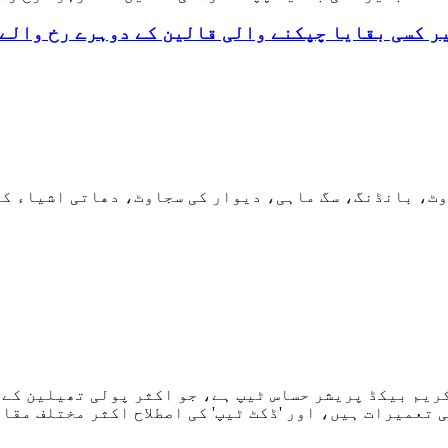
ر کسی بقایا چپکنے والی قالین کے دوہرے رخ والے 
وٹ، بانڈنگ، سگ ماہی، دیوار کی سجاوٹ، دھاتی اشیاء کو
کریم بیکڈ پریشر حساس ٹیپ ہے، جو اکثر پولی تھیلین کے
 تعمیرات ہیں، اور 'ڈکٹ ٹیپ' کی اصطلاح اکثر مختلف مقا