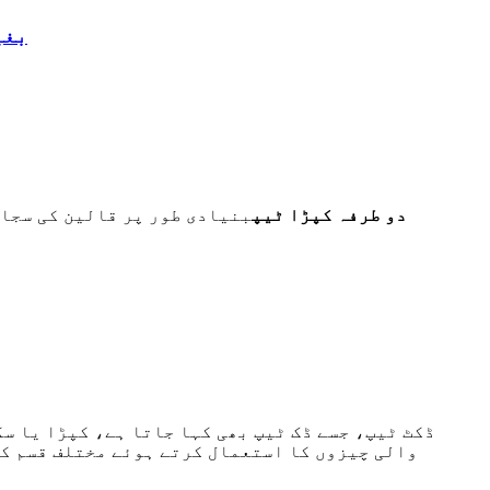
بغی
دو طرفہ کپڑا ٹیپ
بنیادی طور پر قالین کی سجا
ڈکٹ ٹیپ، جسے ڈک ٹیپ بھی کہا جاتا ہے، کپڑا یا س
والی چیزوں کا استعمال کرتے ہوئے مختلف قسم کی