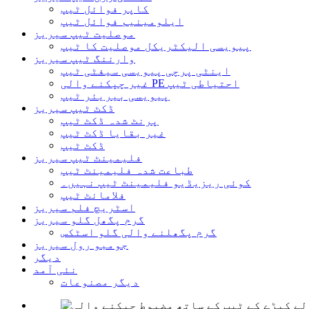
کاپر فوائل ٹیپ
ایلومینیم فوائل ٹیپ
موصلیت ٹیپ سیریز
پیویسی الیکٹریکل موصلیت کا ٹیپ
وارننگ ٹیپ سیریز
اینٹی پرچی پیویسی سیفٹی ٹیپ
غیر چپکنے والی PE احتیاطی ٹیپ
پیویسی بیریئر ٹیپ
ڈکٹ ٹیپ سیریز
پرنٹ شدہ ڈکٹ ٹیپ
غیر بقایا ڈکٹ ٹیپ
ڈکٹ ٹیپ
فلیمینٹ ٹیپ سیریز
طباعت شدہ فلیمینٹ ٹیپ
کوئی ریزیڈیو فلیمینٹ ٹیپ نہیں۔
فلامانٹ ٹیپ
اسٹریچ فلم سیریز
گرم پگھل گلو سیریز
گرم پگھلنے والی گلو اسٹکس
جومبو رول سیریز
دیگر
نئی آمد
دیگر مصنوعات