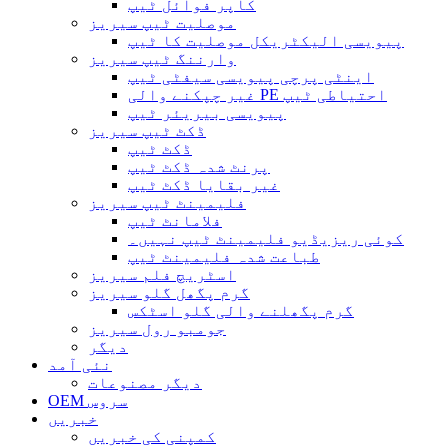
کاپر فوائل ٹیپ
موصلیت ٹیپ سیریز
پیویسی الیکٹریکل موصلیت کا ٹیپ
وارننگ ٹیپ سیریز
اینٹی پرچی پیویسی سیفٹی ٹیپ
غیر چپکنے والی PE احتیاطی ٹیپ
پیویسی بیریئر ٹیپ
ڈکٹ ٹیپ سیریز
ڈکٹ ٹیپ
پرنٹ شدہ ڈکٹ ٹیپ
غیر بقایا ڈکٹ ٹیپ
فلیمینٹ ٹیپ سیریز
فلامانٹ ٹیپ
کوئی ریزیڈیو فلیمینٹ ٹیپ نہیں۔
طباعت شدہ فلیمینٹ ٹیپ
اسٹریچ فلم سیریز
گرم پگھل گلو سیریز
گرم پگھلنے والی گلو اسٹکس
جومبو رول سیریز
دیگر
نئی آمد
دیگر مصنوعات
OEM سروس
خبریں
کمپنی کی خبریں