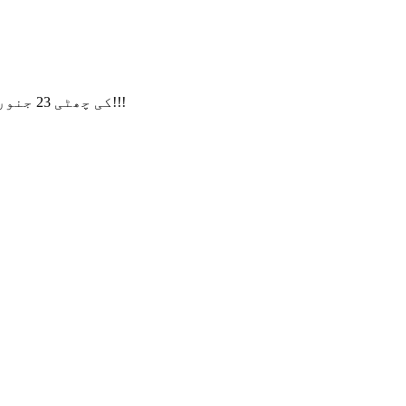
ہماری CNY کی چھٹی 23 جنوری سے شروع ہوگی۔ 13 فروری تک، اگر آپ کی کوئی درخواست ہے، تو براہ کرم ایک پیغام چھوڑیں، شکریہ!!!