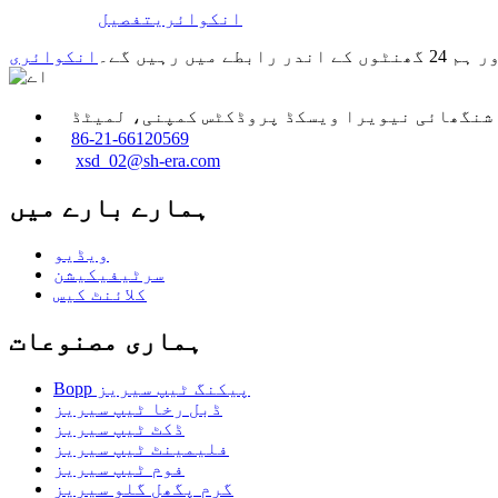
انکوائری
تفصیل
ہیں گے۔
انکوائری
شنگھائی نیویرا ویسکڈ پروڈکٹس کمپنی، لمیٹڈ
86-21-66120569
xsd_02@sh-era.com
ہمارے بارے میں
ویڈیو
سرٹیفیکیشن
کلائنٹ کیس
ہماری مصنوعات
Bopp پیکنگ ٹیپ سیریز
ڈبل رخا ٹیپ سیریز
ڈکٹ ٹیپ سیریز
فلیمینٹ ٹیپ سیریز
فوم ٹیپ سیریز
گرم پگھل گلو سیریز