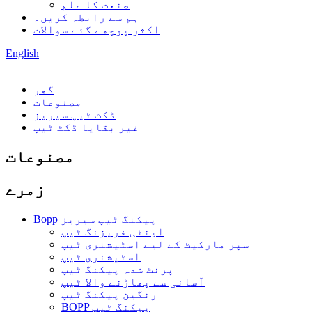
صنعت کا علم
ہم سے رابطہ کریں۔
اکثر پوچھے گئے سوالات
English
گھر
مصنوعات
ڈکٹ ٹیپ سیریز
غیر بقایا ڈکٹ ٹیپ
مصنوعات
زمرے
Bopp پیکنگ ٹیپ سیریز
اینٹی فریزنگ ٹیپ
سپر مارکیٹ کے لیے اسٹیشنری ٹیپ
اسٹیشنری ٹیپ
پرنٹ شدہ پیکنگ ٹیپ
آسانی سے پھاڑنے والا ٹیپ
رنگین پیکنگ ٹیپ
BOPP پیکنگ ٹیپ