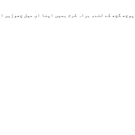
 براہ کرم ہمیں اپنا ای میل چھوڑیں اور ہم 24 گھنٹوں کے اندر رابطے میں ر