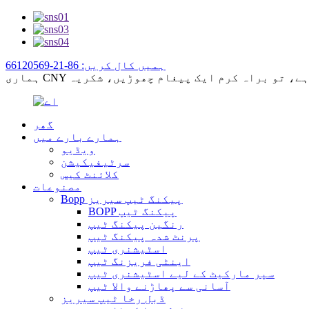
ہمیں کال کریں: 86-21-66120569
گھر
ہمارے بارے میں
ویڈیو
سرٹیفیکیشن
کلائنٹ کیس
مصنوعات
Bopp پیکنگ ٹیپ سیریز
BOPP پیکنگ ٹیپ
رنگین پیکنگ ٹیپ
پرنٹ شدہ پیکنگ ٹیپ
اسٹیشنری ٹیپ
اینٹی فریزنگ ٹیپ
سپر مارکیٹ کے لیے اسٹیشنری ٹیپ
آسانی سے پھاڑنے والا ٹیپ
ڈبل رخا ٹیپ سیریز