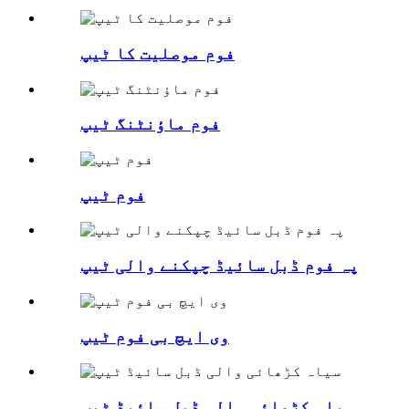
فوم موصلیت کا ٹیپ
فوم ماؤنٹنگ ٹیپ
فوم ٹیپ
پہ فوم ڈبل سائیڈ چپکنے والی ٹیپ
وی ایچ بی فوم ٹیپ
سیاہ کڑھائی والی ڈبل سائیڈ ٹیپ