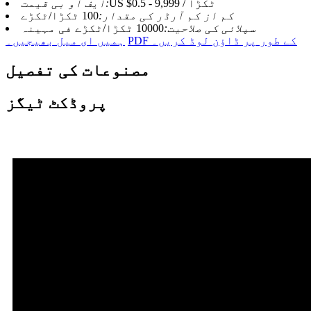
US $0.5 - 9,999 / ٹکڑا
ایف او بی قیمت:
کم از کم آرڈر کی مقدار:
100 ٹکڑا/ٹکڑے
سپلائی کی صلاحیت:
10000 ٹکڑا/ٹکڑے فی مہینہ
PDF کے طور پر ڈاؤن لوڈ کریں۔
ہمیں ای میل بھیجیں۔
مصنوعات کی تفصیل
پروڈکٹ ٹیگز