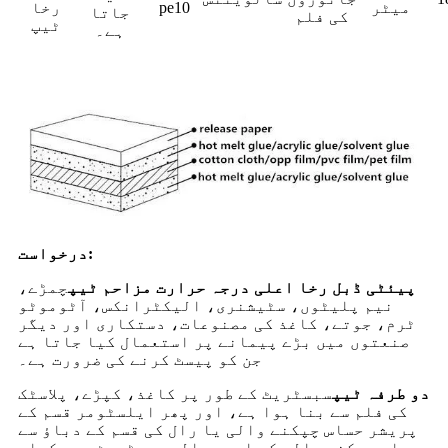
میٹر
pe10
رخا
جاتا
کی فلم
ٹیپ
ہے۔
درخواست:
پیئٹی ڈبل رخا اعلی درجہ حرارت مزاحم ٹیپ
چمڑے،
نیم پلیٹوں، سٹیشنری، الیکٹرانکس، آٹوموٹو
ٹرم، جوتے، کاغذ کی مصنوعات، دستکاری اور دیگر
صنعتوں میں بڑے پیمانے پر استعمال کیا جاتا ہے
جن کو پیسٹ کرنے کی ضرورت ہے۔
دو طرفہ ٹیپ
سبسٹریٹ کے طور پر کاغذ، کپڑے، پلاسٹک
کی فلم سے بنا ہوا ہے، اور پھر ایلسٹومر قسم کے
پریشر حساس چپکنے والی یا رال کی قسم کے دباؤ سے
حساس چپکنے والی کو اوپر والے سبسٹریٹ پر یکساں