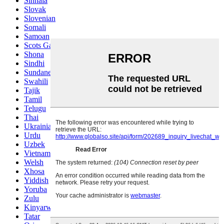
Sinhala
Slovak
Slovenian
Somali
Samoan
Scots Gaelic
Shona
Sindhi
Sundanese
Swahili
Tajik
Tamil
Telugu
Thai
Ukrainian
Urdu
Uzbek
Vietnamese
Welsh
Xhosa
Yiddish
Yoruba
Zulu
Kinyarwanda
Tatar