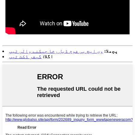
پچھلا:
وی ایچ بی فوم ڈبل رخا چپکنے والی ٹیپ
اگلا:
گیفر ڈکٹ ٹیپ