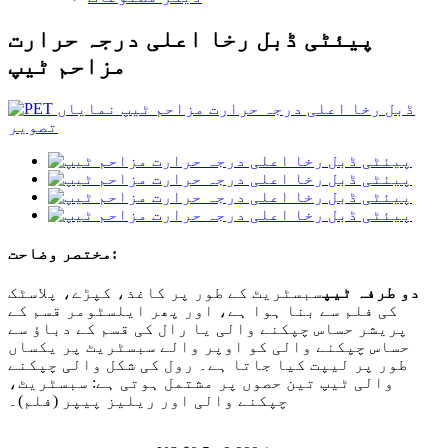
پیئٹی ڈبل رخا اعلی درجہ حرارت
مزاحم ٹیپ
مختصر وضاحت:
دو طرفہ ٹیپ
سبسٹریٹ کے طور پر کاغذ، کپڑے، پلاسٹک
کی فلم سے بنا ہوا ہے، اور پھر ایلسٹومر قسم کے
پریشر حساس چپکنے والی یا رال کی قسم کے دباؤ سے
حساس چپکنے والی کو اوپر والے سبسٹریٹ پر یکساں
طور پر لیپت کیا جاتا ہے۔ رول کی شکل والی چپکنے
والی ٹیپ تین حصوں پر مشتمل ہوتی ہے: سبسٹریٹ،
چپکنے والی اور ریلیز پیپر (فلم)۔