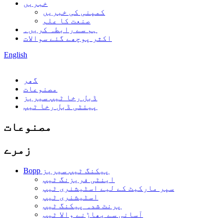
خبریں
کمپنی کی خبریں
صنعت کا علم
ہم سے رابطہ کریں۔
اکثر پوچھے گئے سوالات
English
گھر
مصنوعات
ڈبل رخا ٹیپ سیریز
پیئٹی ڈبل رخا ٹیپ
مصنوعات
زمرے
Bopp پیکنگ ٹیپ سیریز
اینٹی فریزنگ ٹیپ
سپر مارکیٹ کے لیے اسٹیشنری ٹیپ
اسٹیشنری ٹیپ
پرنٹ شدہ پیکنگ ٹیپ
آسانی سے پھاڑنے والا ٹیپ