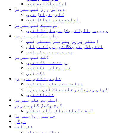
ایکریلک فوم ٹیپ
دھاتی ورق ٹیپ سیریز
کاپر فوائل ٹیپ
ایلومینیم فوائل ٹیپ
موصلیت ٹیپ سیریز
پیویسی الیکٹریکل موصلیت کا ٹیپ
وارننگ ٹیپ سیریز
اینٹی پرچی پیویسی سیفٹی ٹیپ
غیر چپکنے والی PE احتیاطی ٹیپ
پیویسی بیریئر ٹیپ
ڈکٹ ٹیپ سیریز
پرنٹ شدہ ڈکٹ ٹیپ
غیر بقایا ڈکٹ ٹیپ
ڈکٹ ٹیپ
فلیمینٹ ٹیپ سیریز
طباعت شدہ فلیمینٹ ٹیپ
کوئی ریزیڈیو فلیمینٹ ٹیپ نہیں۔
فلامانٹ ٹیپ
اسٹریچ فلم سیریز
گرم پگھل گلو سیریز
گرم پگھلنے والی گلو اسٹکس
جومبو رول سیریز
دیگر
نئی آمد
دیگر مصنوعات