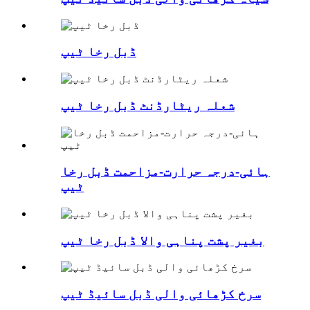
ڈبل رخا ٹیپ
شعلہ ریٹارڈنٹ ڈبل رخا ٹیپ
ہائی-درجہ حرارت-مزاحمت ڈبل رخا
ٹیپ
بغیر پشت پناہی والا ڈبل ​​رخا ٹیپ
سرخ کڑھائی والی ڈبل سائیڈ ٹیپ