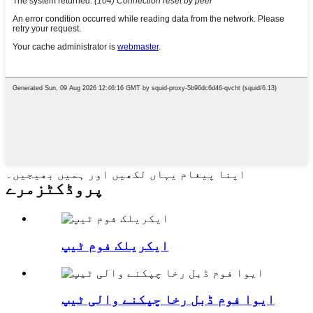
اپنا پیغام یہاں لکھیں اور ہمیں بھیجیں۔
پروڈکٹ
زمرے
ایکریلک فوم ٹیپ
ایوا فوم ڈبل رخا چپکنے والی ٹیپ