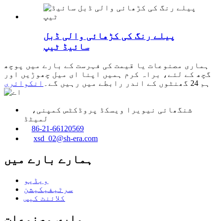
پیلے رنگ کی کڑھائی والی ڈبل
سائیڈ ٹیپ
ہماری مصنوعات یا قیمت کی فہرست کے بارے میں پوچھ
گچھ کے لئے، براہ کرم ہمیں اپنا ای میل چھوڑیں اور
ہم 24 گھنٹوں کے اندر رابطے میں رہیں گے۔
انکوائری
شنگھائی نیویرا ویسکڈ پروڈکٹس کمپنی،
لمیٹڈ
86-21-66120569
xsd_02@sh-era.com
ہمارے بارے میں
ویڈیو
سرٹیفیکیشن
کلائنٹ کیس
ہماری مصنوعات