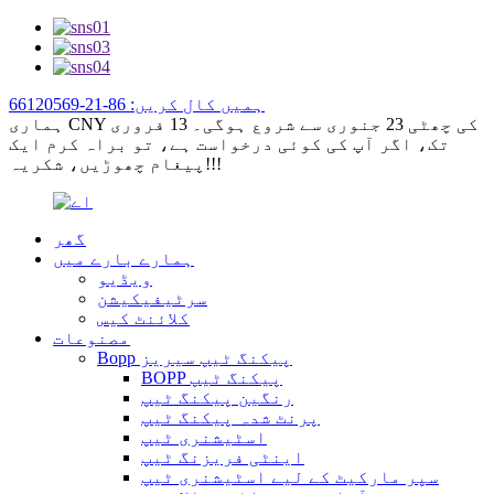
ہمیں کال کریں: 86-21-66120569
ہماری CNY کی چھٹی 23 جنوری سے شروع ہوگی۔ 13 فروری
تک، اگر آپ کی کوئی درخواست ہے، تو براہ کرم ایک
پیغام چھوڑیں، شکریہ!!!
گھر
ہمارے بارے میں
ویڈیو
سرٹیفیکیشن
کلائنٹ کیس
مصنوعات
Bopp پیکنگ ٹیپ سیریز
BOPP پیکنگ ٹیپ
رنگین پیکنگ ٹیپ
پرنٹ شدہ پیکنگ ٹیپ
اسٹیشنری ٹیپ
اینٹی فریزنگ ٹیپ
سپر مارکیٹ کے لیے اسٹیشنری ٹیپ