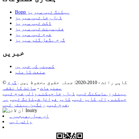
Bopp پیکنگ ٹیپ سیریز
ڈبل رخا ٹیپ سیریز
ڈکٹ ٹیپ سیریز
فلیمینٹ ٹیپ سیریز
فوم ٹیپ سیریز
گرم پگھل گلو سیریز
خبریں
کمپنی کی خبریں
صنعت کا علم
© کاپی رائٹ - 2010-2020: جملہ حقوق محفوظ ہیں۔
گرم
مصنوعات
-
سائٹ کا نقشہ
پینٹرز ماسکنگ ٹیپ
,
ڈبل رخا چپکنے والی فوم ٹیپ
,
چپکنے والی کاپر ٹیپ
,
کاپر فوائل شیلڈنگ ٹیپ
,
پہ
,
فوم ٹیپ
,
رنگین پینٹر ٹیپ
ای میل بھیجیں۔
واٹس ایپ