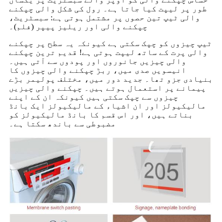
طور پر لیپت کیا جاتا ہے۔ رول کی شکل والی چپکنے
والی ٹیپ تین حصوں پر مشتمل ہوتی ہے: سبسٹریٹ،
چپکنے والی اور ریلیز پیپر (فلم)۔
ٹیپ چیزوں کو چپک سکتی ہے کیونکہ یہ سطح پر چپکنے
والی پرت کے ساتھ لیپت ہوتی ہے! قدیم ترین چپکنے
والی چیزیں جانوروں اور پودوں سے آتی ہیں۔
انیسویں صدی میں، ربڑ چپکنے والی چیزوں کا
بنیادی جزو تھا۔ جدید دور میں، مختلف پولیمر بڑے
پیمانے پر استعمال ہوتے ہیں۔ چپکنے والی چیزیں
چیزوں سے چپک سکتی ہیں کیونکہ ان کے اپنے
مالیکیولز اور ان اشیاء کے مالیکیولز ایک بانڈ
بناتے ہیں، اور اس قسم کا بانڈ مالیکیولز کو
مضبوطی سے باندھ سکتا ہے۔