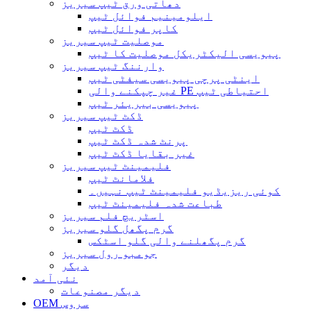
دھاتی ورق ٹیپ سیریز
ایلومینیم فوائل ٹیپ
کاپر فوائل ٹیپ
موصلیت ٹیپ سیریز
پیویسی الیکٹریکل موصلیت کا ٹیپ
وارننگ ٹیپ سیریز
اینٹی پرچی پیویسی سیفٹی ٹیپ
غیر چپکنے والی PE احتیاطی ٹیپ
پیویسی بیریئر ٹیپ
ڈکٹ ٹیپ سیریز
ڈکٹ ٹیپ
پرنٹ شدہ ڈکٹ ٹیپ
غیر بقایا ڈکٹ ٹیپ
فلیمینٹ ٹیپ سیریز
فلامانٹ ٹیپ
کوئی ریزیڈیو فلیمینٹ ٹیپ نہیں۔
طباعت شدہ فلیمینٹ ٹیپ
اسٹریچ فلم سیریز
گرم پگھل گلو سیریز
گرم پگھلنے والی گلو اسٹکس
جومبو رول سیریز
دیگر
نئی آمد
دیگر مصنوعات
OEM سروس