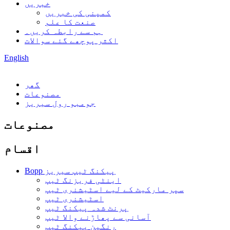
خبریں
کمپنی کی خبریں
صنعت کا علم
ہم سے رابطہ کریں۔
اکثر پوچھے گئے سوالات
English
گھر
مصنوعات
جومبو رول سیریز
مصنوعات
اقسام
Bopp پیکنگ ٹیپ سیریز
اینٹی فریزنگ ٹیپ
سپر مارکیٹ کے لیے اسٹیشنری ٹیپ
اسٹیشنری ٹیپ
پرنٹ شدہ پیکنگ ٹیپ
آسانی سے پھاڑنے والا ٹیپ
رنگین پیکنگ ٹیپ