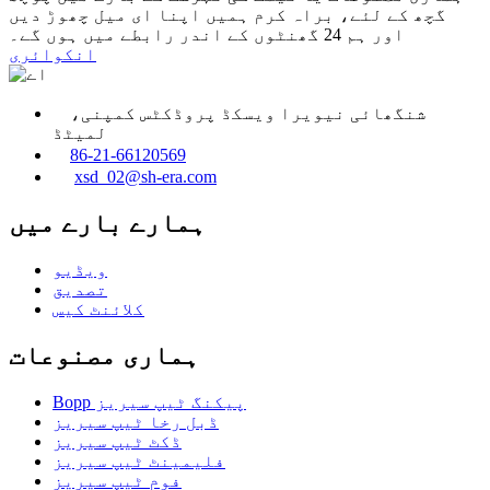
گچھ کے لئے، براہ کرم ہمیں اپنا ای میل چھوڑ دیں
اور ہم 24 گھنٹوں کے اندر رابطے میں ہوں گے۔
انکوائری
شنگھائی نیویرا ویسکڈ پروڈکٹس کمپنی،
لمیٹڈ
86-21-66120569
xsd_02@sh-era.com
ہمارے بارے میں
ویڈیو
تصدیق
کلائنٹ کیس
ہماری مصنوعات
Bopp پیکنگ ٹیپ سیریز
ڈبل رخا ٹیپ سیریز
ڈکٹ ٹیپ سیریز
فلیمینٹ ٹیپ سیریز
فوم ٹیپ سیریز