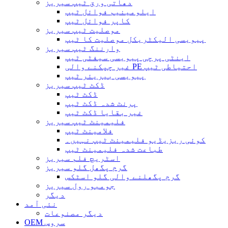
دھاتی ورق ٹیپ سیریز
ایلومینیم فوائل ٹیپ
کاپر فوائل ٹیپ
موصلیت ٹیپ سیریز
پیویسی الیکٹریکل موصلیت کا ٹیپ
وارننگ ٹیپ سیریز
اینٹی پرچی پیویسی سیفٹی ٹیپ
غیر چپکنے والی PE احتیاطی ٹیپ
پیویسی بیریئر ٹیپ
ڈکٹ ٹیپ سیریز
ڈکٹ ٹیپ
پرنٹ شدہ ڈکٹ ٹیپ
غیر بقایا ڈکٹ ٹیپ
فلیمینٹ ٹیپ سیریز
فلامینٹ ٹیپ
کوئی ریزیڈیو فلیمینٹ ٹیپ نہیں۔
طباعت شدہ فلیمینٹ ٹیپ
اسٹریچ فلم سیریز
گرم پگھل گلو سیریز
گرم پگھلنے والی گلو اسٹکس
جومبو رول سیریز
دیگر
نئی آمد
دیگر مصنوعات
OEM سروس