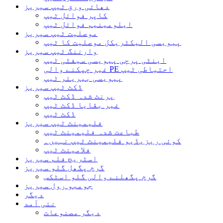
دھاتی ورق ٹیپ سیریز
کاپر فوائل ٹیپ
ایلومینیم فوائل ٹیپ
موصلیت ٹیپ سیریز
پیویسی الیکٹریکل موصلیت کا ٹیپ
وارننگ ٹیپ سیریز
اینٹی پرچی پیویسی سیفٹی ٹیپ
غیر چپکنے والی PE احتیاطی ٹیپ
پیویسی بیریئر ٹیپ
ڈکٹ ٹیپ سیریز
پرنٹ شدہ ڈکٹ ٹیپ
غیر بقایا ڈکٹ ٹیپ
ڈکٹ ٹیپ
فلیمینٹ ٹیپ سیریز
طباعت شدہ فلیمینٹ ٹیپ
کوئی ریزیڈیو فلیمینٹ ٹیپ نہیں۔
فلامینٹ ٹیپ
اسٹریچ فلم سیریز
گرم پگھل گلو سیریز
گرم پگھلنے والی گلو اسٹکس
جومبو رول سیریز
دیگر
نئی آمد
دیگر مصنوعات