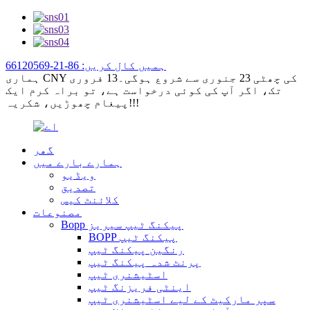
ہمیں کال کریں: 86-21-66120569
ہماری CNY کی چھٹی 23 جنوری سے شروع ہوگی۔13 فروری
تک، اگر آپ کی کوئی درخواست ہے، تو براہ کرم ایک
پیغام چھوڑیں، شکریہ!!!
گھر
ہمارے بارے میں
ویڈیو
تصدیق
کلائنٹ کیس
مصنوعات
Bopp پیکنگ ٹیپ سیریز
BOPP پیکنگ ٹیپ
رنگین پیکنگ ٹیپ
پرنٹ شدہ پیکنگ ٹیپ
اسٹیشنری ٹیپ
اینٹی فریزنگ ٹیپ
سپر مارکیٹ کے لیے اسٹیشنری ٹیپ