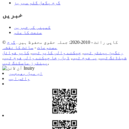
گرم پگھل گلو سیریز
خبریں
کمپنی کی خبریں
صنعت کا علم
© کاپی رائٹ - 2010-2020: جملہ حقوق محفوظ ہیں۔
گرم
مصنوعات
-
سائٹ کا نقشہ
رنگین پینٹر ٹیپ
,
چپکنے والی کاپر ٹیپ
,
کاپر فوائل
شیلڈنگ ٹیپ
,
پہ فوم ٹیپ
,
ڈبل رخا چپکنے والی فوم ٹیپ
,
,
پینٹرز ماسکنگ ٹیپ
ای میل بھیجیں
واٹس ایپ