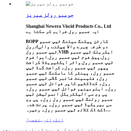
جومبو رولز سیریز
Shanghai Newera Viscid Products Co., Ltd
یہ جمبو رول فراہم کر سکتا ہے:
BOPP کارٹن پیکنگ سیلنگ ٹیپ جمبو
دو طرفہ چہرے والا چپکنے والی
,d
رول
VHB ایکریلک ٹیپ جمبو
,
ٹیپ جمبو رول
رول
,
پیئ فوم ٹیپ جمبو رول
,
ایوا فوم
ٹیپ جمبو رول
,
واٹر ایکٹیویٹڈ کرافٹ
پیپر ٹیپ جمبو رول، کرافٹ گمڈ ٹیپ
جمبو رول، پینٹر کا ماسکنگ ٹیپ جمبو
رول، فلیمینٹ فائبر گلاس ٹیپ جمبو
رول، کنڈکٹیو کاپر فوائل ٹیپ جمبو
رول، ایلومینیم فوائل ٹیپ جمبو رول،
پی وی سی الیکٹریکل انسولیشن ٹیپ
جمبو رولنگ ٹیپ جمبو رول رول، پی وی
سی بیریکیڈ ٹیپ جمبو رول، پرنٹ شدہ
ڈکٹ ڈک کلاتھ ٹیپ جمبو رول، وغیرہ…
انکوائری
تفصیل
ہماری مصنوعات یا قیمت کی فہرست کے بارے میں پوچھ