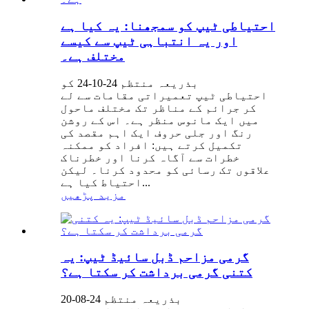
احتیاطی ٹیپ کو سمجھنا: یہ کیا ہے
اور یہ انتباہی ٹیپ سے کیسے
مختلف ہے۔
بذریعہ منتظم 24-10-24 کو
احتیاطی ٹیپ تعمیراتی مقامات سے لے
کر جرائم کے مناظر تک مختلف ماحول
میں ایک مانوس منظر ہے۔ اس کے روشن
رنگ اور جلی حروف ایک اہم مقصد کی
تکمیل کرتے ہیں: افراد کو ممکنہ
خطرات سے آگاہ کرنا اور خطرناک
علاقوں تک رسائی کو محدود کرنا۔ لیکن
احتیاط کیا ہے...
مزید پڑھیں
گرمی مزاحم ڈبل سائیڈ ٹیپ: یہ
کتنی گرمی برداشت کر سکتا ہے؟
بذریعہ منتظم 24-08-20