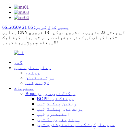
ہمیں کال کریں: 86-21-66120569
ہماری CNY کی چھٹی 23 جنوری سے شروع ہوگی۔ 13 فروری
تک، اگر آپ کی کوئی درخواست ہے، تو براہ کرم ایک
پیغام چھوڑیں، شکریہ!!!
گھر
ہمارے بارے میں
ویڈیو
سرٹیفیکیشن
کلائنٹ کیس
مصنوعات
Bopp پیکنگ ٹیپ سیریز
BOPP پیکنگ ٹیپ
رنگین پیکنگ ٹیپ
پرنٹ شدہ پیکنگ ٹیپ
اسٹیشنری ٹیپ
اینٹی فریزنگ ٹیپ
سپر مارکیٹ کے لیے اسٹیشنری ٹیپ