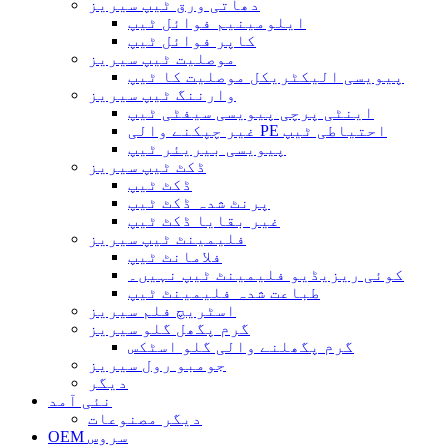
دھاتی ورق ٹیپ سیریز
ایلومینیم فوائل ٹیپ
کاپر فوائل ٹیپ
موصلیت ٹیپ سیریز
پیویسی الیکٹریکل موصلیت کا ٹیپ
وارننگ ٹیپ سیریز
اینٹی پرچی پیویسی سیفٹی ٹیپ
غیر چپکنے والی PE احتیاطی ٹیپ
پیویسی بیریئر ٹیپ
ڈکٹ ٹیپ سیریز
ڈکٹ ٹیپ
پرنٹ شدہ ڈکٹ ٹیپ
غیر بقایا ڈکٹ ٹیپ
فلیمینٹ ٹیپ سیریز
فلامانٹ ٹیپ
کوئی ریزیڈیو فلیمینٹ ٹیپ نہیں۔
طباعت شدہ فلیمینٹ ٹیپ
اسٹریچ فلم سیریز
گرم پگھل گلو سیریز
گرم پگھلنے والی گلو اسٹکس
جومبو رول سیریز
دیگر
نئی آمد
دیگر مصنوعات
OEM سروس