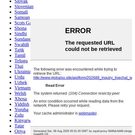
Slovak
Slovenian
Somali
Samoan
Scots Gaelic
Shona
Sindhi
Sundanese
Swahili
Tajik
Tamil
Telugu
Thai
Ukrainian
Urdu
Uzbek
Vietnamese
Welsh
Xhosa
Yiddish
Yoruba
Zulu
Kinyarwanda
Tatar
Oriya