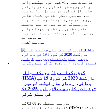
تاحیات غیر علاج شدہ خود چپکنے والی
واٹر پروف سیلنگ ٹیپ ہے جو بنیادی
خام مال کے طور پر بٹائل ربڑ سے بنی
ہے، جس میں دیگر اضافی اشیاء شامل
ہیں، اور جدید ٹیکنالوجی کے ذریعے
پروسیس کی جاتی ہے، جس میں مختلف
مادی سطحوں پر مضبوط چپکنے والی
ہوتی ہے۔ ایک ہی وقت میں، یہ بہترین
موسم ہے ...
مزید پڑھیں
گرم پگھلنے والی چپکنے والی
(HMA) مارکیٹ 2020 کی کووڈ 19 کی
بحالی، رجحان ساز ٹیکنالوجیز،
ترقیات، کلیدی کھلاڑی اور 2025 تک
کی پیشن گوئی
بذریعہ منتظم 20-08-03 کو
گلوبل ہاٹ میلٹ اڈیسیو (HMA) مارکیٹ