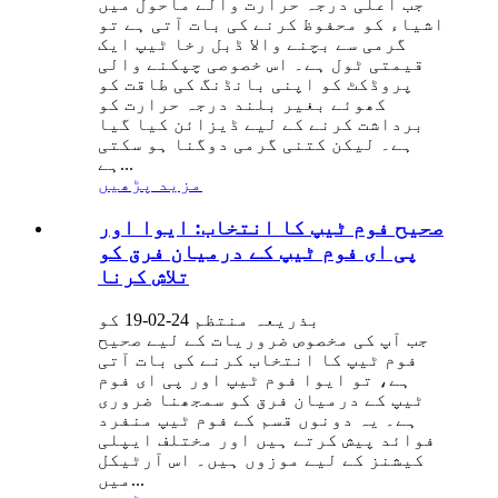
جب اعلی درجہ حرارت والے ماحول میں
اشیاء کو محفوظ کرنے کی بات آتی ہے تو
گرمی سے بچنے والا ڈبل ​​رخا ٹیپ ایک
قیمتی ٹول ہے۔ اس خصوصی چپکنے والی
پروڈکٹ کو اپنی بانڈنگ کی طاقت کو
کھوئے بغیر بلند درجہ حرارت کو
برداشت کرنے کے لیے ڈیزائن کیا گیا
ہے۔ لیکن کتنی گرمی دوگنا ہو سکتی
ہے...
مزید پڑھیں
صحیح فوم ٹیپ کا انتخاب: ایوا اور
پی ای فوم ٹیپ کے درمیان فرق کو
تلاش کرنا
بذریعہ منتظم 24-02-19 کو
جب آپ کی مخصوص ضروریات کے لیے صحیح
فوم ٹیپ کا انتخاب کرنے کی بات آتی
ہے، تو ایوا فوم ٹیپ اور پی ای فوم
ٹیپ کے درمیان فرق کو سمجھنا ضروری
ہے۔ یہ دونوں قسم کے فوم ٹیپ منفرد
فوائد پیش کرتے ہیں اور مختلف ایپلی
کیشنز کے لیے موزوں ہیں۔ اس آرٹیکل
میں...