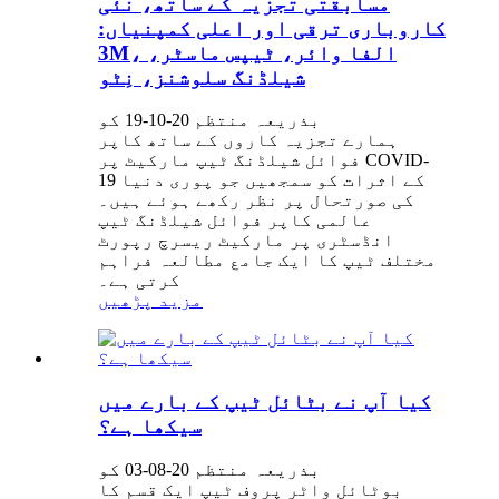
مسابقتی تجزیہ کے ساتھ، نئی
کاروباری ترقی اور اعلی کمپنیاں:
3M، الفا وائر، ٹیپس ماسٹر،
شیلڈنگ سلوشنز، نِٹو
بذریعہ منتظم 20-10-19 کو
ہمارے تجزیہ کاروں کے ساتھ کاپر
فوائل شیلڈنگ ٹیپ مارکیٹ پر COVID-
19 کے اثرات کو سمجھیں جو پوری دنیا
کی صورتحال پر نظر رکھے ہوئے ہیں۔
عالمی کاپر فوائل شیلڈنگ ٹیپ
انڈسٹری پر مارکیٹ ریسرچ رپورٹ
مختلف ٹیپ کا ایک جامع مطالعہ فراہم
کرتی ہے۔
مزید پڑھیں
کیا آپ نے بٹائل ٹیپ کے بارے میں
سیکھا ہے؟
بذریعہ منتظم 20-08-03 کو
بوٹائل واٹر پروف ٹیپ ایک قسم کا