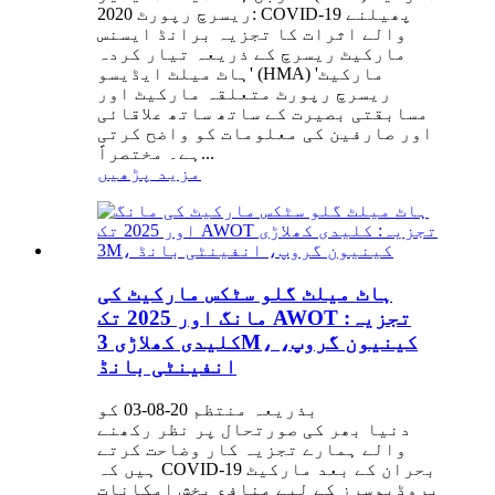
ریسرچ رپورٹ 2020: COVID-19 پھیلنے
والے اثرات کا تجزیہ برانڈ ایسنس
مارکیٹ ریسرچ کے ذریعہ تیار کردہ
'ہاٹ میلٹ ایڈیسو (HMA) مارکیٹ'
ریسرچ رپورٹ متعلقہ مارکیٹ اور
مسابقتی بصیرت کے ساتھ ساتھ علاقائی
اور صارفین کی معلومات کو واضح کرتی
ہے۔ مختصراً...
مزید پڑھیں
ہاٹ میلٹ گلو سٹکس مارکیٹ کی
مانگ اور 2025 تک AWOT تجزیہ:
کلیدی کھلاڑی 3M، کینیون گروپ،
انفینٹی بانڈ
بذریعہ منتظم 20-08-03 کو
دنیا بھر کی صورتحال پر نظر رکھنے
والے ہمارے تجزیہ کار وضاحت کرتے
ہیں کہ COVID-19 بحران کے بعد مارکیٹ
پروڈیوسرز کے لیے منافع بخش امکانات