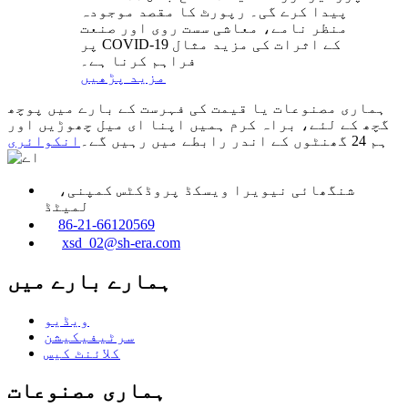
پیدا کرے گی۔ رپورٹ کا مقصد موجودہ
منظر نامے، معاشی سست روی اور صنعت
پر COVID-19 کے اثرات کی مزید مثال
فراہم کرنا ہے۔
مزید پڑھیں
ہماری مصنوعات یا قیمت کی فہرست کے بارے میں پوچھ
گچھ کے لئے، براہ کرم ہمیں اپنا ای میل چھوڑیں اور
ہم 24 گھنٹوں کے اندر رابطے میں رہیں گے۔
انکوائری
شنگھائی نیویرا ویسکڈ پروڈکٹس کمپنی،
لمیٹڈ
86-21-66120569
xsd_02@sh-era.com
ہمارے بارے میں
ویڈیو
سرٹیفیکیشن
کلائنٹ کیس
ہماری مصنوعات