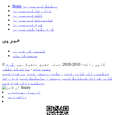
Bopp پیکنگ ٹیپ سیریز
ڈبل رخا ٹیپ سیریز
ڈکٹ ٹیپ سیریز
فلیمینٹ ٹیپ سیریز
فوم ٹیپ سیریز
گرم پگھل گلو سیریز
خبریں
کمپنی کی خبریں
صنعت کا علم
© کاپی رائٹ - 2010-2020: جملہ حقوق محفوظ ہیں۔
گرم
مصنوعات
-
سائٹ کا نقشہ
چپکنے والی کاپر ٹیپ
,
رنگین پینٹر ٹیپ
,
پہ فوم ٹیپ
,
کاپر فوائل شیلڈنگ ٹیپ
,
پینٹرز ماسکنگ ٹیپ
,
ڈبل رخا
,
چپکنے والی فوم ٹیپ
ای میل بھیجیں۔
واٹس ایپ