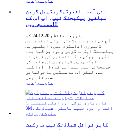
مزید پڑھیں
نئی آمد بائیوڈیگریڈیبل گرین
سیلفین پیکیجنگ ٹیپ، آپ اس کے
مستحق ہیں!!!
بذریعہ منتظم 20-12-24 کو
آج کی تیزی سے بڑھتی ہوئی ایکسپریس
ڈلیوری انڈسٹری میں، ایکسپریس
پیکیجنگ ایک ناگزیر وجود بن گیا ہے۔
اگرچہ پیکیجنگ انڈسٹری کی ترقی نے
ایکسپریس ڈیلیوری کی صنعت کی
خوشحالی میں بہت اہم کردار ادا کیا
ہے، لیکن اس نے سنگین ماحولیاتی
مسئلہ بھی...
مزید پڑھیں
کاپر فوائل شیلڈنگ ٹیپ مارکیٹ