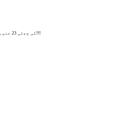
ہماری CNY کی چھٹی 23 جنوری سے شروع ہوگی۔ 13 فروری تک، اگر آپ کی کوئی درخواست ہے، تو براہ کرم ایک پیغام چھوڑیں، شکریہ!!!