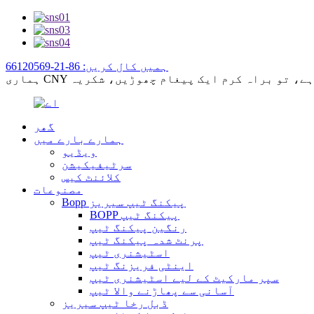
ہمیں کال کریں: 86-21-66120569
گھر
ہمارے بارے میں
ویڈیو
سرٹیفیکیشن
کلائنٹ کیس
مصنوعات
Bopp پیکنگ ٹیپ سیریز
BOPP پیکنگ ٹیپ
رنگین پیکنگ ٹیپ
پرنٹ شدہ پیکنگ ٹیپ
اسٹیشنری ٹیپ
اینٹی فریزنگ ٹیپ
سپر مارکیٹ کے لیے اسٹیشنری ٹیپ
آسانی سے پھاڑنے والا ٹیپ
ڈبل رخا ٹیپ سیریز