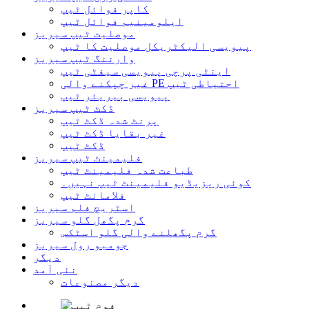
کاپر فوائل ٹیپ
ایلومینیم فوائل ٹیپ
موصلیت ٹیپ سیریز
پیویسی الیکٹریکل موصلیت کا ٹیپ
وارننگ ٹیپ سیریز
اینٹی پرچی پیویسی سیفٹی ٹیپ
غیر چپکنے والی PE احتیاطی ٹیپ
پیویسی بیریئر ٹیپ
ڈکٹ ٹیپ سیریز
پرنٹ شدہ ڈکٹ ٹیپ
غیر بقایا ڈکٹ ٹیپ
ڈکٹ ٹیپ
فلیمینٹ ٹیپ سیریز
طباعت شدہ فلیمینٹ ٹیپ
کوئی ریزیڈیو فلیمینٹ ٹیپ نہیں۔
فلامانٹ ٹیپ
اسٹریچ فلم سیریز
گرم پگھل گلو سیریز
گرم پگھلنے والی گلو اسٹکس
جومبو رول سیریز
دیگر
نئی آمد
دیگر مصنوعات