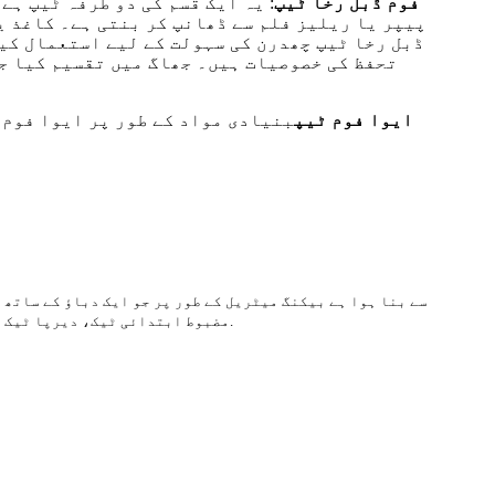
فوم ڈبل رخا ٹیپ
: یہ ایک قسم کی دو طرفہ ٹیپ ہ
پیپر یا ریلیز فلم سے ڈھانپ کر بنتی ہے۔ کاغذ ی
ڈبل رخا ٹیپ چھدرن کی سہولت کے لیے استعمال کی
ایوا فوم ٹیپ
بنیادی مواد کے طور پر ایوا فوم 
ethylene vinyl acetate foam (EVA) سے بنا ہوا ہے بیکنگ میٹریل کے طور پر جو ایک دباؤ کے 
شعلہ retardant، مضبوط ابتدائی ٹیک، دیرپا ٹیک اور اعلی درجہ حرارت مزاحمت.