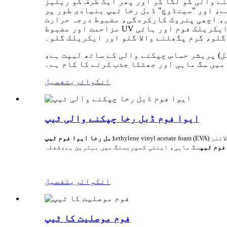
ے والی کو لگا کر اور پھر ایک طرف کو ریلیز
ے، اور "سینڈوچ" ڈبل رخا ٹیپ بنیادی طور پر
، اچھی پنروک کارکردگی، مضبوط درجہ حرارت
مزاحمت اور مضبوط UV تحفظ کی خصوصیات ہیں۔ جھاگ میں تقسیم کیا جا سکتا ہے: ایوا فوم، پیئ فوم، پنجاب یونیورسٹی فوم، ایکریلک فوم اور ہائی
گلو، گرم پگھلنے والا گلو اور ایکریلک گلو۔
ل) پریشر حساس چپکنے والی کے ساتھ لیپت ہے،
میں سگ ماہی اور جھٹکا جذب کرنے کا کام ہے۔
انکوائری
تفصیل
ایوا فوم ڈبل رخا چپکنے والی ٹیپ
ائنر
ڈبل رخا ایوا فوم ٹیپ
فوم ٹیپ
سگ ماہی، اینٹی کمپریسنگ میں بہترین ہے،
انکوائری
تفصیل
فوم موصلیت کا ٹیپ