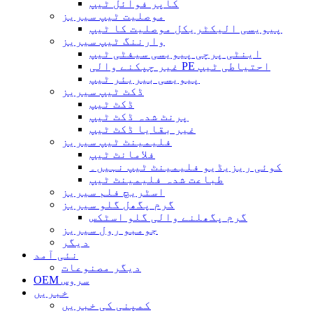
کاپر فوائل ٹیپ
موصلیت ٹیپ سیریز
پیویسی الیکٹریکل موصلیت کا ٹیپ
وارننگ ٹیپ سیریز
اینٹی پرچی پیویسی سیفٹی ٹیپ
غیر چپکنے والی PE احتیاطی ٹیپ
پیویسی بیریئر ٹیپ
ڈکٹ ٹیپ سیریز
ڈکٹ ٹیپ
پرنٹ شدہ ڈکٹ ٹیپ
غیر بقایا ڈکٹ ٹیپ
فلیمینٹ ٹیپ سیریز
فلامانٹ ٹیپ
کوئی ریزیڈیو فلیمینٹ ٹیپ نہیں۔
طباعت شدہ فلیمینٹ ٹیپ
اسٹریچ فلم سیریز
گرم پگھل گلو سیریز
گرم پگھلنے والی گلو اسٹکس
جومبو رول سیریز
دیگر
نئی آمد
دیگر مصنوعات
OEM سروس
خبریں
کمپنی کی خبریں