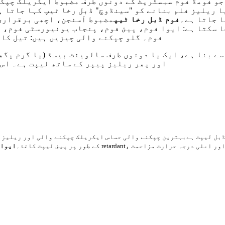
ے جو فومڈ فوم سبسٹریٹ کے دونوں طرف مضبوط ایکریلک چپکن
ا ریلیز فلم بنانے کو "سینڈوچ" ڈبل رخا ٹیپ کہا جاتا ہ
ا جاتا ہے۔
فوم ڈبل رخا ٹیپ
مضبوط آسنجن، اچھی برقراری
فوم۔ گلو چپکنے والی چیزیں ہیں: تیل کا 
سے بنا ہے، ایک یا دونوں طرف سالوینٹ بیسڈ (یا گرم پگھ
اور پھر ریلیز پیپر کے ساتھ لیپت ہے۔ اس 
ساتھ ڈبل لیپت ہے
بہترین چپکنے والی حساس ایکریلک چپکنے والی اور ریلیز ل
کے طور پر پیئ لیپت کاغذ۔
ایوا 