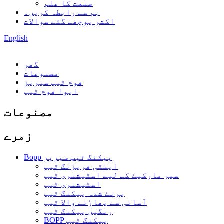
صنعت کا علم
ہم سے رابطہ کریں۔
اکثر پوچھے گئے سوالات
English
گھر
مصنوعات
فوم ٹیپ سیریز
ایوا فوم ٹیپ
مصنوعات
زمرے
Bopp پیکنگ ٹیپ سیریز
اینٹی فریزنگ ٹیپ
سپر مارکیٹ کے لیے اسٹیشنری ٹیپ
اسٹیشنری ٹیپ
پرنٹ شدہ پیکنگ ٹیپ
آسانی سے پھاڑنے والا ٹیپ
رنگین پیکنگ ٹیپ
BOPP پیکنگ ٹیپ