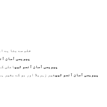
پولی وینیل کلورائڈ (C
پیویسی آسان آن
پیویسی آسان آنسو ٹیپ
اعلی کے
پیویسی آسان آنسو ٹیپ
غیر زہریلا اور بو کے بغیر ہ