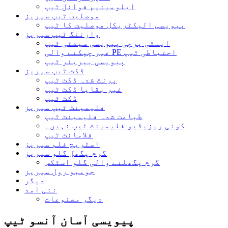
ایلومینیم فوائل ٹیپ
موصلیت ٹیپ سیریز
پیویسی الیکٹریکل موصلیت کا ٹیپ
وارننگ ٹیپ سیریز
اینٹی پرچی پیویسی سیفٹی ٹیپ
غیر چپکنے والی PE احتیاطی ٹیپ
پیویسی بیریئر ٹیپ
ڈکٹ ٹیپ سیریز
پرنٹ شدہ ڈکٹ ٹیپ
غیر بقایا ڈکٹ ٹیپ
ڈکٹ ٹیپ
فلیمینٹ ٹیپ سیریز
طباعت شدہ فلیمینٹ ٹیپ
کوئی ریزیڈیو فلیمینٹ ٹیپ نہیں۔
فلامانٹ ٹیپ
اسٹریچ فلم سیریز
گرم پگھل گلو سیریز
گرم پگھلنے والی گلو اسٹکس
جومبو رول سیریز
دیگر
نئی آمد
دیگر مصنوعات
پیویسی آسان آنسو ٹیپ