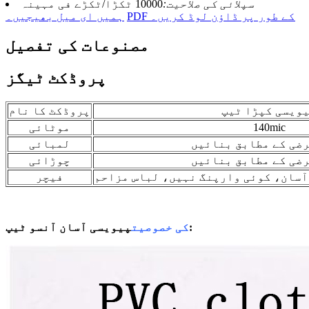
سپلائی کی صلاحیت:
10000 ٹکڑا/ٹکڑے فی مہینہ
PDF کے طور پر ڈاؤن لوڈ کریں۔
ہمیں ای میل بھیجیں۔
مصنوعات کی تفصیل
پروڈکٹ ٹیگز
ویسی کپڑا ٹیپ
پروڈکٹ کا نام
140mic
موٹائی
ضی کے مطابق بنائیں
لمبائی
ضی کے مطابق بنائیں
چوڑائی
آسان، کوئی وارپنگ نہیں، لباس مزاحم
فیچر
:
کی خصوصیت
پیویسی آسان آنسو ٹیپ