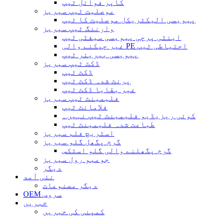
کاپر فوائل ٹیپ
موصلیت ٹیپ سیریز
پیویسی الیکٹریکل موصلیت کا ٹیپ
وارننگ ٹیپ سیریز
اینٹی پرچی پیویسی سیفٹی ٹیپ
غیر چپکنے والی PE احتیاطی ٹیپ
پیویسی بیریئر ٹیپ
ڈکٹ ٹیپ سیریز
ڈکٹ ٹیپ
پرنٹ شدہ ڈکٹ ٹیپ
غیر بقایا ڈکٹ ٹیپ
فلیمینٹ ٹیپ سیریز
فلامانٹ ٹیپ
کوئی ریزیڈیو فلیمینٹ ٹیپ نہیں۔
طباعت شدہ فلیمینٹ ٹیپ
اسٹریچ فلم سیریز
گرم پگھل گلو سیریز
گرم پگھلنے والی گلو اسٹکس
جومبو رول سیریز
دیگر
نئی آمد
دیگر مصنوعات
OEM سروس
خبریں
کمپنی کی خبریں