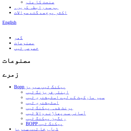
صنعت کا علم
ہم سے رابطہ کریں۔
اکثر پوچھے گئے سوالات
English
گھر
مصنوعات
خصوصی ٹیپ
مصنوعات
زمرے
Bopp پیکنگ ٹیپ سیریز
اینٹی فریزنگ ٹیپ
سپر مارکیٹ کے لیے اسٹیشنری ٹیپ
اسٹیشنری ٹیپ
پرنٹ شدہ پیکنگ ٹیپ
آسانی سے پھاڑنے والا ٹیپ
رنگین پیکنگ ٹیپ
BOPP پیکنگ ٹیپ
ڈبل رخا ٹیپ سیریز