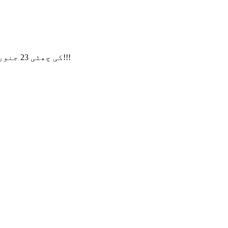
ہماری CNY کی چھٹی 23 جنوری سے شروع ہوگی۔ 13 فروری تک، اگر آپ کی کوئی درخواست ہے، تو براہ کرم ایک پیغام چھوڑیں، شکریہ!!!