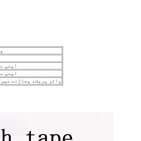
پی
اپنی مر
اپنی مر
واٹر پروف، پھاڑنے میں 