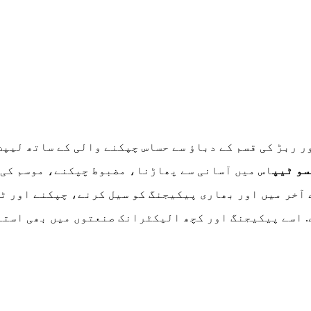
PV) فلم سے بنا ہے اور ربڑ کی قسم کے دباؤ سے حساس چپکنے والی کے ساتھ لی
سو ٹیپ
اس میں آسانی سے پھاڑنا، مضبوط چپکنے، موسم کی 
 آخر میں اور بھاری پیکیجنگ کو سیل کرنے، چپکنے اور ٹ
ے. اسے پیکیجنگ اور کچھ الیکٹرانک صنعتوں میں بھی استع