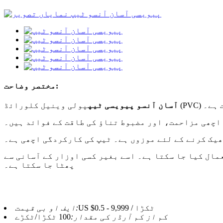
مختصر وضاحت:
پت ہے۔
آسان آنسو پیویسی ٹیپ
اچھی مزاحمت، اور مضبوط تناؤ کی طاقت کے فوائد ہیں۔
ھیک کرنے کے لئے موزوں ہے۔ ٹیپ کی کارکردگی اچھی ہے۔
مال کیا جا سکتا ہے۔ اسے بغیر کسی اوزار کے آسانی سے
پھٹا جا سکتا ہے۔
US $0.5 - 9,999 / ٹکڑا
ایف او بی قیمت:
کم از کم آرڈر کی مقدار:
100 ٹکڑا/ٹکڑے