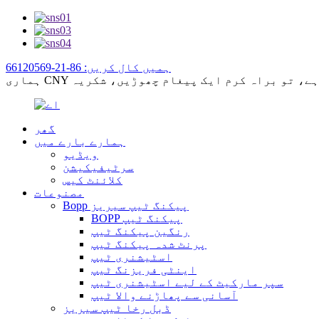
ہمیں کال کریں: 86-21-66120569
گھر
ہمارے بارے میں
ویڈیو
سرٹیفیکیشن
کلائنٹ کیس
مصنوعات
Bopp پیکنگ ٹیپ سیریز
BOPP پیکنگ ٹیپ
رنگین پیکنگ ٹیپ
پرنٹ شدہ پیکنگ ٹیپ
اسٹیشنری ٹیپ
اینٹی فریزنگ ٹیپ
سپر مارکیٹ کے لیے اسٹیشنری ٹیپ
آسانی سے پھاڑنے والا ٹیپ
ڈبل رخا ٹیپ سیریز