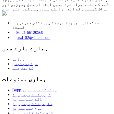
گچھ کے لئے، براہ کرم ہمیں اپنا ای میل چھوڑیں اور
ہم 24 گھنٹوں کے اندر رابطے میں رہیں گے۔
انکوائری
شنگھائی نیویرا ویسکڈ پروڈکٹس کمپنی،
لمیٹڈ
86-21-66120569
xsd_02@sh-era.com
ہمارے بارے میں
ویڈیو
سرٹیفیکیشن
کلائنٹ کیس
ہماری مصنوعات
Bopp پیکنگ ٹیپ سیریز
ڈبل رخا ٹیپ سیریز
ڈکٹ ٹیپ سیریز
فلیمینٹ ٹیپ سیریز
فوم ٹیپ سیریز
گرم پگھل گلو سیریز