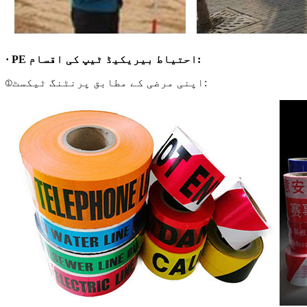
· PE احتیاط بیریکیڈ ٹیپ کی اقسام:
①اپنی مرضی کے مطابق پرنٹنگ ٹیکسٹ: