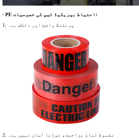
· PE احتیاط بیریکیڈ ٹیپ کی خصوصیات:
1. پرنٹنگ واضح اور دلکش ہے۔
2. مضبوط تناؤ مزاحمت، توڑنا آسان نہیں ہے۔