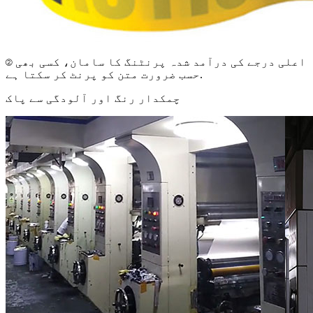
② اعلی درجے کی درآمد شدہ پرنٹنگ کا سامان، کسی بھی
حسب ضرورت متن کو پرنٹ کر سکتا ہے.
چمکدار رنگ اور آلودگی سے پاک