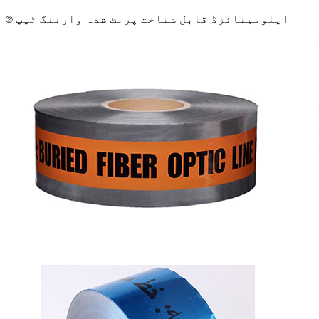
② ایلومینائزڈ قابل شناخت پرنٹ شدہ وارننگ ٹیپ