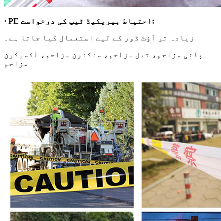
· PE احتیاط بیریکیڈ ٹیپ کی درخواست:
زیادہ تر آؤٹ ڈور کے لیے استعمال کیا جاتا ہے۔
پانی مزاحم، تیل مزاحم، سنکنرن مزاحم، آکسیکرن
مزاحم