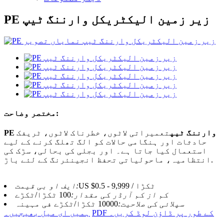
PE زیر زمین الیکٹریکل وارننگ ٹیپ
مختصر وضاحت:
PE وارننگ ٹیپ
تعمیراتی لاٹوں، ​​خطرناک لاٹوں، ​​ٹریفک
حادثات اور ہنگامی حالات کو الگ تھلگ کرنے کے لیے
استعمال کیا جاتا ہے۔ اور بجلی کی بحالی، سڑک کی
انتظامیہ، ماحولیاتی تحفظ انجینئرنگ کے لئے باڑ.
US $0.5 - 9,999 / ٹکڑا
ایف او بی قیمت:
کم از کم آرڈر کی مقدار:
100 ٹکڑا/ٹکڑے
سپلائی کی صلاحیت:
10000 ٹکڑا/ٹکڑے فی مہینہ
PDF کے طور پر ڈاؤن لوڈ کریں۔
ہمیں ای میل بھیجیں۔