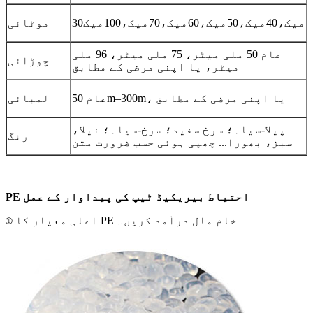
30میک،40میک،50میک،60میک،70میک،100میک
موٹائی
عام 50 ملی میٹر، 75 ملی میٹر، 96 ملی
چوڑائی
میٹر، یا اپنی مرضی کے مطابق
عام 50m–300m، یا اپنی مرضی کے مطابق
لمبائی
پیلا-سیاہ؛ سرخ سفید؛ سرخ-سیاہ؛ نیلا،
رنگ
سبز، بھورا... چھپی ہوئی حسب ضرورت متن
PE احتیاط بیریکیڈ ٹیپ کی پیداوار کے عمل
① اعلی معیار کا PE خام مال درآمد کریں۔