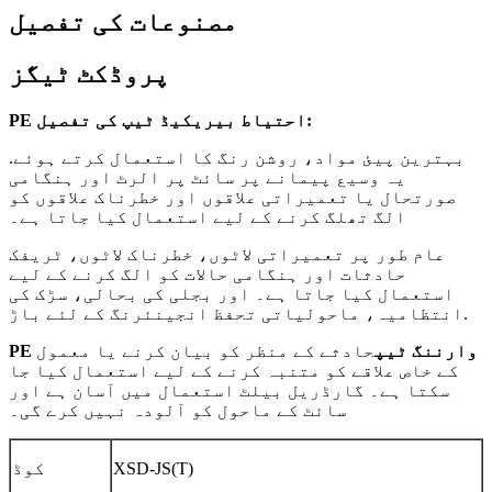
مصنوعات کی تفصیل
پروڈکٹ ٹیگز
PE احتیاط بیریکیڈ ٹیپ کی تفصیل:
بہترین پیئ مواد، روشن رنگ کا استعمال کرتے ہوئے.
یہ وسیع پیمانے پر سائٹ پر الرٹ اور ہنگامی
صورتحال یا تعمیراتی علاقوں اور خطرناک علاقوں کو
الگ تھلگ کرنے کے لیے استعمال کیا جاتا ہے۔
عام طور پر تعمیراتی لاٹوں، ​​خطرناک لاٹوں، ​​ٹریفک
حادثات اور ہنگامی حالات کو الگ کرنے کے لیے
استعمال کیا جاتا ہے۔ اور بجلی کی بحالی، سڑک کی
انتظامیہ، ماحولیاتی تحفظ انجینئرنگ کے لئے باڑ.
PE وارننگ ٹیپ
حادثے کے منظر کو بیان کرنے یا معمول
کے خاص علاقے کو متنبہ کرنے کے لیے استعمال کیا جا
سکتا ہے۔ گارڈریل بیلٹ استعمال میں آسان ہے اور
سائٹ کے ماحول کو آلودہ نہیں کرے گی۔
XSD-JS(T)
کوڈ