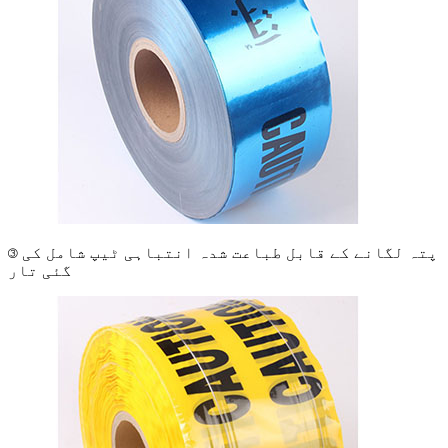
③ پتہ لگانے کے قابل طباعت شدہ انتباہی ٹیپ شامل کی
گئی تار