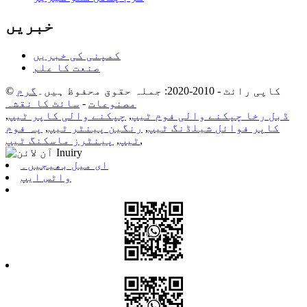
خبریں
کمپنی کی خبریں
صنعت کا علم
© کاپی رائٹ - 2010-2020: جملہ حقوق محفوظ ہیں۔
گرم
مصنوعات
-
سائٹ کا نقشہ
ڈبل رخا چپکنے والی فوم ٹیپ
,
چپکنے والی کاپر ٹیپ
,
کاپر فوائل شیلڈنگ ٹیپ
,
رنگین پینٹر ٹیپ
,
پہ فوم
,
ٹیپ
,
پینٹرز ماسکنگ ٹیپ
ای میل بھیجیں۔
واٹس ایپ