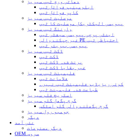
دھاتی ورق ٹیپ سیریز
ایلومینیم فوائل ٹیپ
کاپر فوائل ٹیپ
موصلیت ٹیپ سیریز
پیویسی الیکٹریکل موصلیت کا ٹیپ
وارننگ ٹیپ سیریز
اینٹی پرچی پیویسی سیفٹی ٹیپ
غیر چپکنے والی PE احتیاطی ٹیپ
پیویسی بیریئر ٹیپ
ڈکٹ ٹیپ سیریز
ڈکٹ ٹیپ
پرنٹ شدہ ڈکٹ ٹیپ
غیر بقایا ڈکٹ ٹیپ
فلیمینٹ ٹیپ سیریز
فلامانٹ ٹیپ
کوئی ریزیڈیو فلیمینٹ ٹیپ نہیں۔
طباعت شدہ فلیمینٹ ٹیپ
اسٹریچ فلم سیریز
گرم پگھل گلو سیریز
گرم پگھلنے والی گلو اسٹکس
جومبو رول سیریز
دیگر
نئی آمد
دیگر مصنوعات
OEM سروس