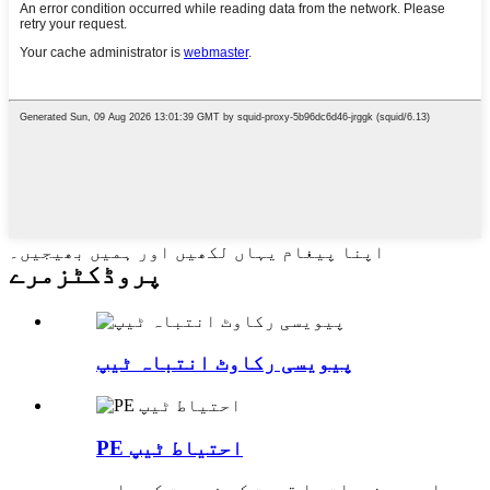
اپنا پیغام یہاں لکھیں اور ہمیں بھیجیں۔
پروڈکٹ
زمرے
پیویسی رکاوٹ انتباہ ٹیپ
PE احتیاط ٹیپ
ہماری مصنوعات یا قیمت کی فہرست کے بارے میں پوچھ