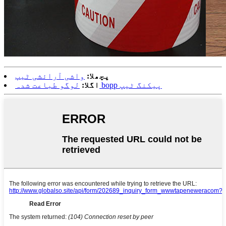
پچھلا:
واشی آرائشی ٹیپ
لوگو طباعت شدہ bopp پیکنگ ٹیپ
اگلا: