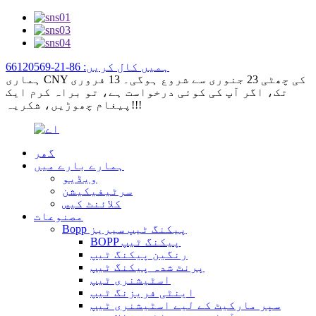
ہمیں کال کریں: 86-21-66120569
ہماری CNY کی چھٹی 23 جنوری سے شروع ہوگی۔ 13 فروری
تک، اگر آپ کی کوئی درخواست ہے، تو براہ کرم ایک
پیغام چھوڑیں، شکریہ!!!
گھر
ہمارے بارے میں
ویڈیو
سرٹیفیکیشن
کلائنٹ کیس
مصنوعات
Bopp پیکنگ ٹیپ سیریز
BOPP پیکنگ ٹیپ
رنگین پیکنگ ٹیپ
پرنٹ شدہ پیکنگ ٹیپ
اسٹیشنری ٹیپ
اینٹی فریزنگ ٹیپ
سپر مارکیٹ کے لیے اسٹیشنری ٹیپ