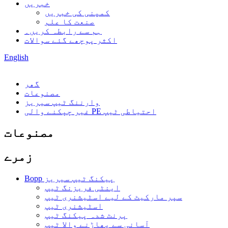
خبریں
کمپنی کی خبریں
صنعت کا علم
ہم سے رابطہ کریں۔
اکثر پوچھے گئے سوالات
English
گھر
مصنوعات
وارننگ ٹیپ سیریز
غیر چپکنے والی PE احتیاطی ٹیپ
مصنوعات
زمرے
Bopp پیکنگ ٹیپ سیریز
اینٹی فریزنگ ٹیپ
سپر مارکیٹ کے لیے اسٹیشنری ٹیپ
اسٹیشنری ٹیپ
پرنٹ شدہ پیکنگ ٹیپ
آسانی سے پھاڑنے والا ٹیپ