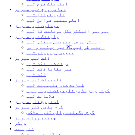
ایکریلک فوم ٹیپ
دھاتی ورق ٹیپ سیریز
کاپر فوائل ٹیپ
ایلومینیم فوائل ٹیپ
موصلیت ٹیپ سیریز
پیویسی الیکٹریکل موصلیت کا ٹیپ
وارننگ ٹیپ سیریز
اینٹی پرچی پیویسی سیفٹی ٹیپ
غیر چپکنے والی PE احتیاطی ٹیپ
پیویسی بیریئر ٹیپ
ڈکٹ ٹیپ سیریز
پرنٹ شدہ ڈکٹ ٹیپ
غیر بقایا ڈکٹ ٹیپ
ڈکٹ ٹیپ
فلیمینٹ ٹیپ سیریز
طباعت شدہ فلیمینٹ ٹیپ
کوئی ریزیڈیو فلیمینٹ ٹیپ نہیں۔
فلامانٹ ٹیپ
اسٹریچ فلم سیریز
گرم پگھل گلو سیریز
گرم پگھلنے والی گلو اسٹکس
جومبو رول سیریز
دیگر
نئی آمد
دیگر مصنوعات