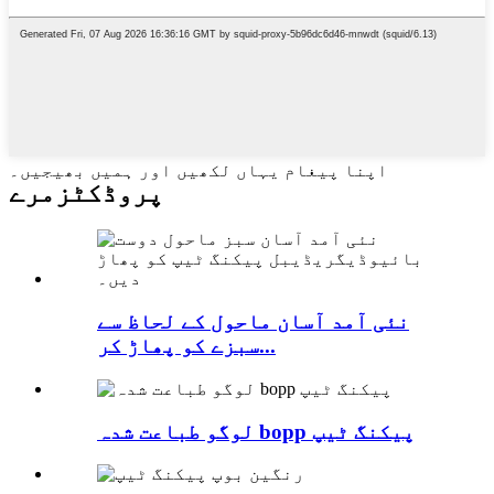
اپنا پیغام یہاں لکھیں اور ہمیں بھیجیں۔
پروڈکٹ
زمرے
نئی آمد آسان ماحول کے لحاظ سے
سبزے کو پھاڑ کر...
لوگو طباعت شدہ bopp پیکنگ ٹیپ