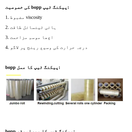
:
bopp پیکنگ ٹیپ
کی خصوصیت
1. مضبوط viscosity
2. ہائی ٹینسائل طاقت
3. اچھا موسم مزاحمت
4. درجہ حرارت کی وسیع رینج پر لاگو
bopp پیکنگ ٹیپ کا عمل:
bopp پیکنگ ٹیپ کا پیرامیٹر: