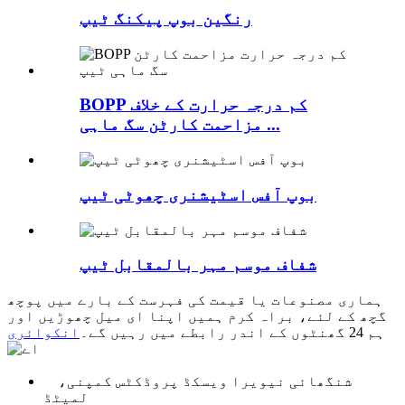
رنگین بوپ پیکنگ ٹیپ
BOPP کم درجہ حرارت کے خلاف
مزاحمت کارٹن سگ ماہی ...
بوپ آفس اسٹیشنری چھوٹی ٹیپ
شفاف موسم مہر بالمقابل ٹیپ
ہماری مصنوعات یا قیمت کی فہرست کے بارے میں پوچھ
گچھ کے لئے، براہ کرم ہمیں اپنا ای میل چھوڑیں اور
ہم 24 گھنٹوں کے اندر رابطے میں رہیں گے۔
انکوائری
شنگھائی نیویرا ویسکڈ پروڈکٹس کمپنی،
لمیٹڈ