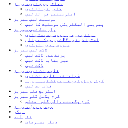
دھاتی ورق ٹیپ سیریز
کاپر فوائل ٹیپ
ایلومینیم فوائل ٹیپ
موصلیت ٹیپ سیریز
پیویسی الیکٹریکل موصلیت کا ٹیپ
وارننگ ٹیپ سیریز
اینٹی پرچی پیویسی سیفٹی ٹیپ
غیر چپکنے والی PE احتیاطی ٹیپ
پیویسی بیریئر ٹیپ
ڈکٹ ٹیپ سیریز
پرنٹ شدہ ڈکٹ ٹیپ
غیر بقایا ڈکٹ ٹیپ
ڈکٹ ٹیپ
فلیمینٹ ٹیپ سیریز
طباعت شدہ فلیمینٹ ٹیپ
کوئی ریزیڈیو فلیمینٹ ٹیپ نہیں۔
فلامانٹ ٹیپ
اسٹریچ فلم سیریز
گرم پگھل گلو سیریز
گرم پگھلنے والی گلو اسٹکس
جومبو رول سیریز
دیگر
نئی آمد
دیگر مصنوعات