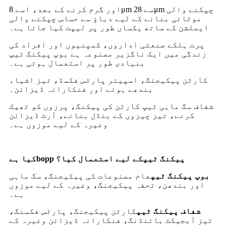
اور گرم کرنے کے بعد، اسے 8μm سے 28μm چپکنے والی
موٹائی بنانے کے لیے دباؤ سے حساس چپکنے والی
ایملشن کے ساتھ یکساں طور پر لیپت کیا جاتا ہے۔
پرت ہلکے صنعتی اداروں، کمپنیوں اور افراد کی
زندگی میں ایک ناگزیر مصنوعہ ہے بوپ پیکنگ ٹیپ
بنیادی طور پر استعمال ہوتی ہے۔
کارٹن پیکیجنگ، اسپیئر پارٹس فکسڈ، تیز اشیاء
بندھے ہوئے اور فنکارانہ ڈیزائن۔
شفاف سگ ماہی ٹیپ کارٹن کی پیکنگ، پرزوں کو ٹھیک
کرنے، تیز چیزوں کے بنڈل بنانے، آرٹ ڈیزائن
وغیرہ کے لیے موزوں ہے۔
bopp پیکنگ ٹیپ
کے لیے استعمال کیا؟
کیا ہے
بوپ پیکنگ ٹیپ
عام مصنوعات کی پیکیجنگ، سگ ماہی
اور بندھن، تحفہ پیکیجنگ، وغیرہ کے لیے موزوں
ہے۔
شفاف پیکنگ ٹیپ
کارٹن پیکیجنگ، پارٹس فکسنگ،
تیز آبجیکٹ بائنڈنگ، فنکارانہ ڈیزائن وغیرہ کے