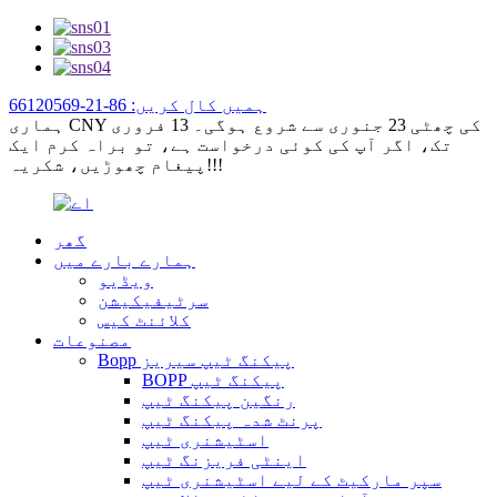
ہمیں کال کریں: 86-21-66120569
ہماری CNY کی چھٹی 23 جنوری سے شروع ہوگی۔ 13 فروری
تک، اگر آپ کی کوئی درخواست ہے، تو براہ کرم ایک
پیغام چھوڑیں، شکریہ!!!
گھر
ہمارے بارے میں
ویڈیو
سرٹیفیکیشن
کلائنٹ کیس
مصنوعات
Bopp پیکنگ ٹیپ سیریز
BOPP پیکنگ ٹیپ
رنگین پیکنگ ٹیپ
پرنٹ شدہ پیکنگ ٹیپ
اسٹیشنری ٹیپ
اینٹی فریزنگ ٹیپ
سپر مارکیٹ کے لیے اسٹیشنری ٹیپ