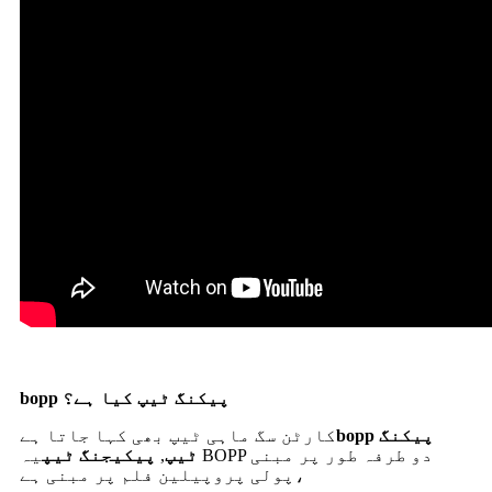
bopp پیکنگ ٹیپ کیا ہے؟
bopp پیکنگ
کارٹن سگ ماہی ٹیپ بھی کہا جاتا ہے
ٹیپ
,
پیکیجنگ ٹیپ
یہ BOPP دو طرفہ طور پر مبنی
پولی پروپیلین فلم پر مبنی ہے،