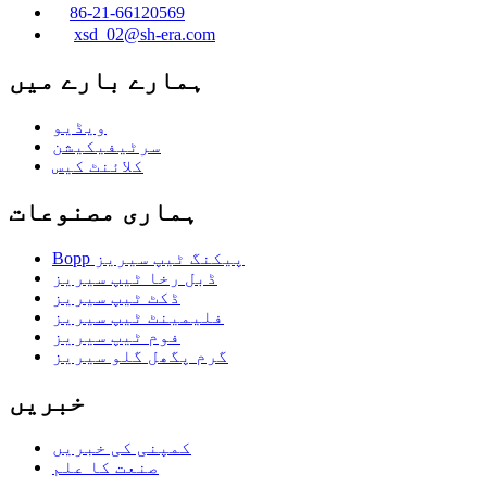
86-21-66120569
xsd_02@sh-era.com
ہمارے بارے میں
ویڈیو
سرٹیفیکیشن
کلائنٹ کیس
ہماری مصنوعات
Bopp پیکنگ ٹیپ سیریز
ڈبل رخا ٹیپ سیریز
ڈکٹ ٹیپ سیریز
فلیمینٹ ٹیپ سیریز
فوم ٹیپ سیریز
گرم پگھل گلو سیریز
خبریں
کمپنی کی خبریں
صنعت کا علم