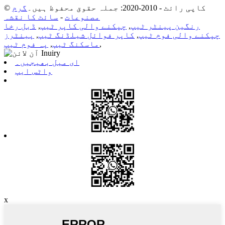
© کاپی رائٹ - 2010-2020: جملہ حقوق محفوظ ہیں۔
گرم
مصنوعات
-
سائٹ کا نقشہ
رنگین پینٹر ٹیپ
,
چپکنے والی کاپر ٹیپ
,
ڈبل رخا
چپکنے والی فوم ٹیپ
,
کاپر فوائل شیلڈنگ ٹیپ
,
پینٹرز
,
ماسکنگ ٹیپ
,
پہ فوم ٹیپ
ای میل بھیجیں۔
واٹس ایپ
x