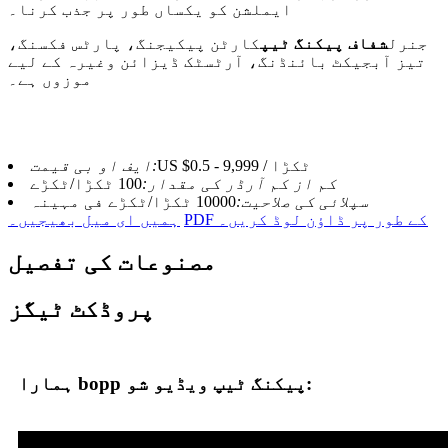
ایملشن کو یکساں طور پر جذب کرنا۔
جنرل
شفاف پیکنگ ٹیپ
کارٹن پیکیجنگ، پارٹس فکسنگ،
تیز آبجیکٹ بائنڈنگ، آرٹسٹک ڈیزائن وغیرہ کے لیے
موزوں ہے۔
US $0.5 - 9,999 / ٹکڑا
ایف او بی قیمت:
کم از کم آرڈر کی مقدار:
100 ٹکڑا/ٹکڑے
سپلائی کی صلاحیت:
10000 ٹکڑا/ٹکڑے فی مہینہ
PDF کے طور پر ڈاؤن لوڈ کریں۔
ہمیں ای میل بھیجیں۔
مصنوعات کی تفصیل
پروڈکٹ ٹیگز
ہمارا bopp پیکنگ ٹیپ ویڈیو شو: