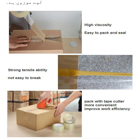
لیے موزوں ہے۔