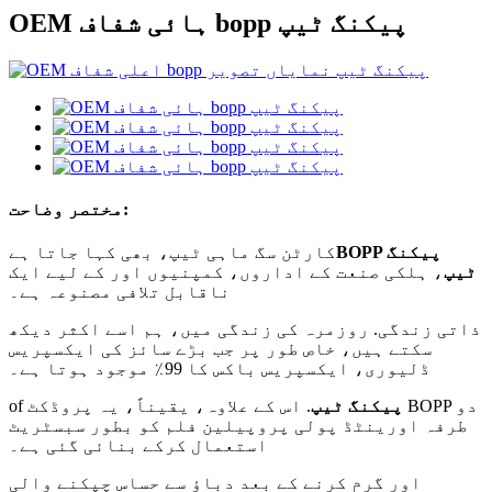
OEM ہائی شفاف bopp پیکنگ ٹیپ
مختصر وضاحت:
BOPP پیکنگ
کارٹن سگ ماہی ٹیپ، بھی کہا جاتا ہے
ٹیپ
، ہلکی صنعت کے اداروں، کمپنیوں اور کے لیے ایک
ناقابل تلافی مصنوعہ ہے۔
ذاتی زندگی. روزمرہ کی زندگی میں، ہم اسے اکثر دیکھ
سکتے ہیں، خاص طور پر جب بڑے سائز کی ایکسپریس
ڈلیوری، ایکسپریس باکس کا 99٪ موجود ہوتا ہے۔
پیکنگ ٹیپ
. اس کے علاوہ، یقیناً، یہ پروڈکٹ BOPP دو
of
طرفہ اورینٹڈ پولی پروپیلین فلم کو بطور سبسٹریٹ
استعمال کرکے بنائی گئی ہے۔
اور گرم کرنے کے بعد دباؤ سے حساس چپکنے والی