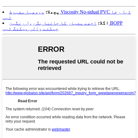
پچھلا:
دودھیا مضبوط Viscosity No-sidual PVC ڈبل رخا
ٹیپ
اگلا:
اچھے معیار کا چائنا بگ رول رنگین BOPP
چپکنے والی پیکنگ ٹیپ