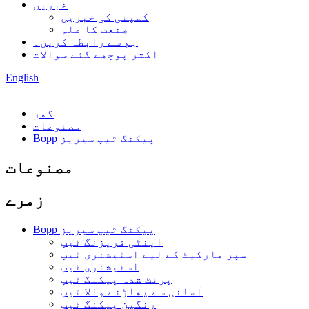
خبریں
کمپنی کی خبریں
صنعت کا علم
ہم سے رابطہ کریں۔
اکثر پوچھے گئے سوالات
English
گھر
مصنوعات
Bopp پیکنگ ٹیپ سیریز
مصنوعات
زمرے
Bopp پیکنگ ٹیپ سیریز
اینٹی فریزنگ ٹیپ
سپر مارکیٹ کے لیے اسٹیشنری ٹیپ
اسٹیشنری ٹیپ
پرنٹ شدہ پیکنگ ٹیپ
آسانی سے پھاڑنے والا ٹیپ
رنگین پیکنگ ٹیپ