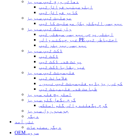
دھاتی ورق ٹیپ سیریز
ایلومینیم فوائل ٹیپ
کاپر فوائل ٹیپ
موصلیت ٹیپ سیریز
پیویسی الیکٹریکل موصلیت کا ٹیپ
وارننگ ٹیپ سیریز
اینٹی پرچی پیویسی سیفٹی ٹیپ
غیر چپکنے والی PE احتیاطی ٹیپ
پیویسی بیریئر ٹیپ
ڈکٹ ٹیپ سیریز
ڈکٹ ٹیپ
پرنٹ شدہ ڈکٹ ٹیپ
غیر بقایا ڈکٹ ٹیپ
فلیمینٹ ٹیپ سیریز
فلامانٹ ٹیپ
کوئی ریزیڈیو فلیمینٹ ٹیپ نہیں۔
طباعت شدہ فلیمینٹ ٹیپ
اسٹریچ فلم سیریز
گرم پگھل گلو سیریز
گرم پگھلنے والی گلو اسٹکس
جومبو رول سیریز
دیگر
نئی آمد
دیگر مصنوعات
OEM سروس