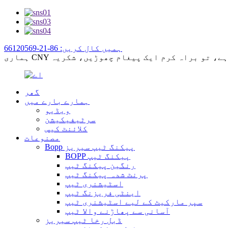
ہمیں کال کریں: 86-21-66120569
گھر
ہمارے بارے میں
ویڈیو
سرٹیفیکیشن
کلائنٹ کیس
مصنوعات
Bopp پیکنگ ٹیپ سیریز
BOPP پیکنگ ٹیپ
رنگین پیکنگ ٹیپ
پرنٹ شدہ پیکنگ ٹیپ
اسٹیشنری ٹیپ
اینٹی فریزنگ ٹیپ
سپر مارکیٹ کے لیے اسٹیشنری ٹیپ
آسانی سے پھاڑنے والا ٹیپ
ڈبل رخا ٹیپ سیریز