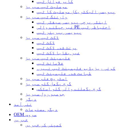
کاپر فوائل ٹیپ
موصلیت ٹیپ سیریز
پیویسی الیکٹریکل موصلیت کا ٹیپ
وارننگ ٹیپ سیریز
اینٹی پرچی پیویسی سیفٹی ٹیپ
غیر چپکنے والی PE احتیاطی ٹیپ
پیویسی بیریئر ٹیپ
ڈکٹ ٹیپ سیریز
ڈکٹ ٹیپ
پرنٹ شدہ ڈکٹ ٹیپ
غیر بقایا ڈکٹ ٹیپ
فلیمینٹ ٹیپ سیریز
فلامانٹ ٹیپ
کوئی ریزیڈیو فلیمینٹ ٹیپ نہیں۔
طباعت شدہ فلیمینٹ ٹیپ
اسٹریچ فلم سیریز
گرم پگھل گلو سیریز
گرم پگھلنے والی گلو اسٹکس
جومبو رول سیریز
دیگر
نئی آمد
دیگر مصنوعات
OEM سروس
خبریں
کمپنی کی خبریں