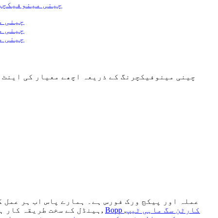
چینی مینوفیکچرنگ کے ذریعہ اچھے معیار کی اینٹ 
Bopp کارٹن سگ ماہی ٹیپ
,
,
ہینڈل کے سخت طریقہ کار ہ