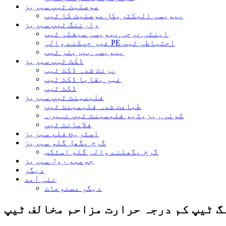
موصلیت ٹیپ سیریز
پیویسی الیکٹریکل موصلیت کا ٹیپ
وارننگ ٹیپ سیریز
اینٹی پرچی پیویسی سیفٹی ٹیپ
غیر چپکنے والی PE احتیاطی ٹیپ
پیویسی بیریئر ٹیپ
ڈکٹ ٹیپ سیریز
پرنٹ شدہ ڈکٹ ٹیپ
غیر بقایا ڈکٹ ٹیپ
ڈکٹ ٹیپ
فلیمینٹ ٹیپ سیریز
طباعت شدہ فلیمینٹ ٹیپ
کوئی ریزیڈیو فلیمینٹ ٹیپ نہیں۔
فلامانٹ ٹیپ
اسٹریچ فلم سیریز
گرم پگھل گلو سیریز
گرم پگھلنے والی گلو اسٹکس
جومبو رول سیریز
دیگر
نئی آمد
دیگر مصنوعات
گ ٹیپ کم درجہ حرارت مزاحم مخالف ٹیپ