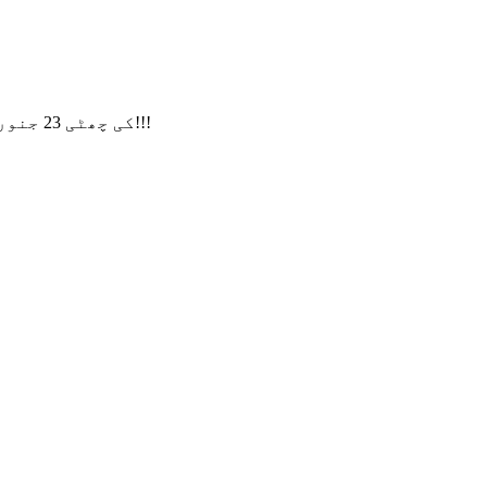
ہماری CNY کی چھٹی 23 جنوری سے شروع ہوگی۔ 13 فروری تک، اگر آپ کی کوئی درخواست ہے، تو براہ کرم ایک پیغام چھوڑیں، شکریہ!!!