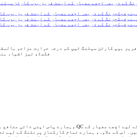
فریز بوپ کارٹن سیلنگ ٹیپ کم درجہ حرارت مزاحم بالمق
فکسڈ، تیز اشیاء بند
ہمارے پاس اپنی ذاتی منافع بخش افرادی قوت، ڈیزائن اور
یں۔ اس کے علاوہ، ہمارے تمام کارکنان پرنٹنگ کے لیے تج