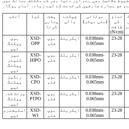
بوط صلاحیت بھی ہے، اور دنیا بھر کے مختلف ممالک میں
، جو ہمارے صارفین کی خدمت کے لیے زیادہ آسان ہوگا۔
تناؤ
موٹائی
چپکنے
پشت
کوڈ
آئٹم
کی
(ملی میٹر)
والی
پناہی
ر
طاقت
کرنا
(N/cm)
23-28
0.038mm-
ایکریلک
بوپ
XSD-
بوپ
0.065mm
فلم
OPP
پیکنگ
ٹیپ
23-28
0.038mm-
ایکریلک
بوپ
XSD-
سپر
0.065mm
فلم
HIPO
کلیئر
پیکنگ
ٹیپ
23-28
0.038mm-
ایکریلک
بوپ
XSD-
رنگین
0.065mm
فلم
CPO
پیکنگ
ٹیپ
23-28
0.038mm-
ایکریلک
بوپ
XSD-
پرنٹ شدہ
0.065mm
فلم
PTPO
پیکنگ
ٹیپ
23-28
0.038mm-
ایکریلک
بوپ
XSD-
اسٹیشنری
0.065mm
فلم
WJ
ٹیپ