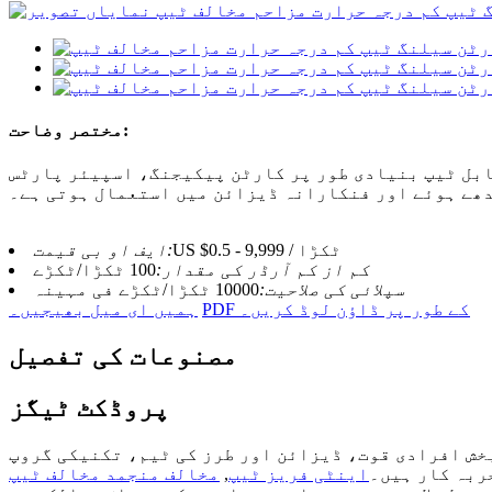
مختصر وضاحت:
ابل ٹیپ بنیادی طور پر کارٹن پیکیجنگ، اسپیئر پارٹس
ھے ہوئے اور فنکارانہ ڈیزائن میں استعمال ہوتی ہے۔
US $0.5 - 9,999 / ٹکڑا
ایف او بی قیمت:
کم از کم آرڈر کی مقدار:
100 ٹکڑا/ٹکڑے
سپلائی کی صلاحیت:
10000 ٹکڑا/ٹکڑے فی مہینہ
PDF کے طور پر ڈاؤن لوڈ کریں۔
ہمیں ای میل بھیجیں۔
مصنوعات کی تفصیل
پروڈکٹ ٹیگز
 طرز کی ٹیم، تکنیکی گروپ، QC عملہ اور پیکج ورک فورس ہے۔ ہمارے پاس اب ہر عمل کے لیے اچھے معیار کے
ربہ کار ہیں۔
اینٹی فریز ٹیپ
,
مخالف منجمد مخالف ٹیپ