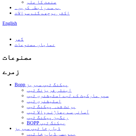
صنعت کا علم
ہم سے رابطہ کریں۔
اکثر پوچھے گئے سوالات
English
گھر
نمایاں مصنوعات
مصنوعات
زمرے
Bopp پیکنگ ٹیپ سیریز
اینٹی فریزنگ ٹیپ
سپر مارکیٹ کے لیے اسٹیشنری ٹیپ
اسٹیشنری ٹیپ
پرنٹ شدہ پیکنگ ٹیپ
آسانی سے پھاڑنے والا ٹیپ
رنگین پیکنگ ٹیپ
BOPP پیکنگ ٹیپ
ڈبل رخا ٹیپ سیریز
پیویسی ڈبل رخا ٹیپ