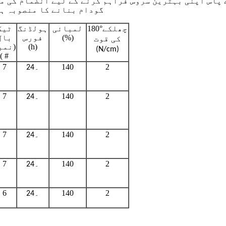
 پاس اپنی بہترین سروس فراہم کرنے کے لیے انضمام کی مض
گودام بنانے کا منصوبہ ہے
°
180
لمبائی
ہولڈنگ
ٹیک
چھلکے
(%)
فورس
بال
کی قوت
(h)
(نمب
(N/cm)
# )
2
140
۔
7
24
2
140
۔
7
24
2
140
۔
7
24
2
140
۔
7
24
2
140
۔
6
24