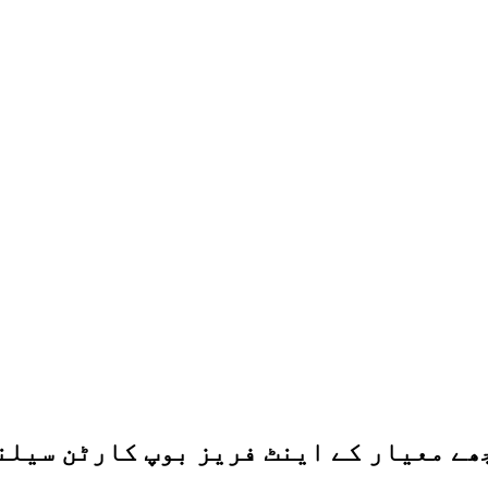
ے معیار کے اینٹ فریز بوپ کارٹن سیلن