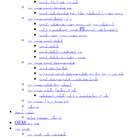
کاپر فوائل ٹیپ
موصلیت ٹیپ سیریز
پیویسی الیکٹریکل موصلیت کا ٹیپ
وارننگ ٹیپ سیریز
اینٹی پرچی پیویسی سیفٹی ٹیپ
غیر چپکنے والی PE احتیاطی ٹیپ
پیویسی بیریئر ٹیپ
ڈکٹ ٹیپ سیریز
ڈکٹ ٹیپ
پرنٹ شدہ ڈکٹ ٹیپ
غیر بقایا ڈکٹ ٹیپ
فلیمینٹ ٹیپ سیریز
فلامانٹ ٹیپ
کوئی ریزیڈیو فلیمینٹ ٹیپ نہیں۔
طباعت شدہ فلیمینٹ ٹیپ
اسٹریچ فلم سیریز
گرم پگھل گلو سیریز
گرم پگھلنے والی گلو اسٹکس
جومبو رول سیریز
دیگر
نئی آمد
دیگر مصنوعات
OEM سروس
خبریں
کمپنی کی خبریں