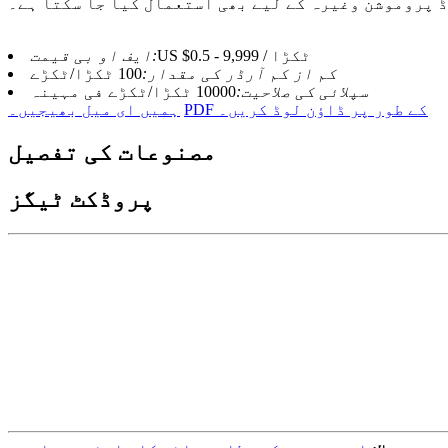
 پروموشن وغیرہ کے لیے بھی استعمال کیا جا سکتا ہے۔
US $0.5 - 9,999 / ٹکڑا
ایف او بی قیمت:
کم از کم آرڈر کی مقدار:
100 ٹکڑا/ٹکڑے
سپلائی کی صلاحیت:
10000 ٹکڑا/ٹکڑے فی مہینہ
PDF کے طور پر ڈاؤن لوڈ کریں۔
ہمیں ای میل بھیجیں۔
مصنوعات کی تفصیل
پروڈکٹ ٹیگز