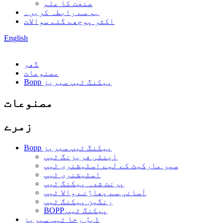
صنعت کا علم
ہم سے رابطہ کریں۔
اکثر پوچھے گئے سوالات
English
گھر
مصنوعات
Bopp پیکنگ ٹیپ سیریز
مصنوعات
زمرے
Bopp پیکنگ ٹیپ سیریز
اینٹی فریزنگ ٹیپ
سپر مارکیٹ کے لیے اسٹیشنری ٹیپ
اسٹیشنری ٹیپ
پرنٹ شدہ پیکنگ ٹیپ
آسانی سے پھاڑنے والا ٹیپ
رنگین پیکنگ ٹیپ
BOPP پیکنگ ٹیپ
ڈبل رخا ٹیپ سیریز