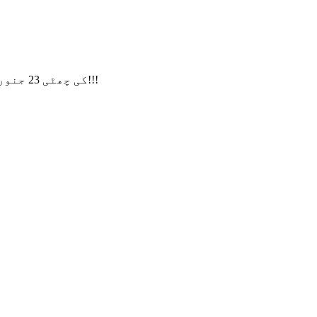
ہماری CNY کی چھٹی 23 جنوری سے شروع ہوگی۔ 13 فروری تک، اگر آپ کی کوئی درخواست ہے، تو براہ کرم ایک پیغام چھوڑیں، شکریہ!!!