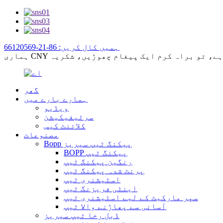
ہمیں کال کریں: 86-21-66120569
گھر
ہمارے بارے میں
ویڈیو
سرٹیفیکیشن
کلائنٹ کیس
مصنوعات
Bopp پیکنگ ٹیپ سیریز
BOPP پیکنگ ٹیپ
رنگین پیکنگ ٹیپ
پرنٹ شدہ پیکنگ ٹیپ
اسٹیشنری ٹیپ
اینٹی فریزنگ ٹیپ
سپر مارکیٹ کے لیے اسٹیشنری ٹیپ
آسانی سے پھاڑنے والا ٹیپ
ڈبل رخا ٹیپ سیریز