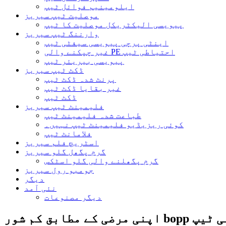
ایلومینیم فوائل ٹیپ
موصلیت ٹیپ سیریز
پیویسی الیکٹریکل موصلیت کا ٹیپ
وارننگ ٹیپ سیریز
اینٹی پرچی پیویسی سیفٹی ٹیپ
غیر چپکنے والی PE احتیاطی ٹیپ
پیویسی بیریئر ٹیپ
ڈکٹ ٹیپ سیریز
پرنٹ شدہ ڈکٹ ٹیپ
غیر بقایا ڈکٹ ٹیپ
ڈکٹ ٹیپ
فلیمینٹ ٹیپ سیریز
طباعت شدہ فلیمینٹ ٹیپ
کوئی ریزیڈیو فلیمینٹ ٹیپ نہیں۔
فلامانٹ ٹیپ
اسٹریچ فلم سیریز
گرم پگھل گلو سیریز
گرم پگھلنے والی گلو اسٹکس
جومبو رول سیریز
دیگر
نئی آمد
دیگر مصنوعات
اکس سگ ماہی ٹیپ