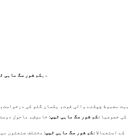
دی
کم شور سگ ماہی ٹ
Viscosity: بہت مضبوط چپکنے والی قوت، یکساں گلو کی در
کی خصوصیات
کم شور سگ ماہی ٹیپ
: خاموش، ماحول دوست
کے استعمالات
کم شور سگ ماہی ٹیپ
: مختلف صنعتوں می