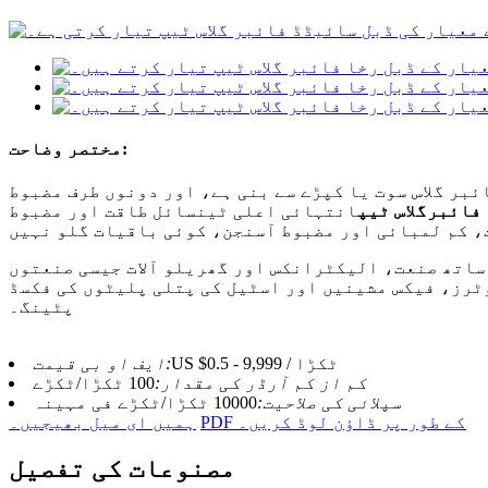
مختصر وضاحت:
بر گلاس سوت یا کپڑے سے بنی ہے، اور دونوں طرف مضبوط
فائبرگلاس ٹیپ
انتہائی اعلی ٹینسائل طاقت اور مضبوط viscosity ہے. اعلی لباس مزاحمت اور نمی مزاحمت، اعلی تناؤ کی
ساتھ صنعت، الیکٹرانکس اور گھریلو آلات جیسی صنعتوں
ٹرز، فیکس مشینیں اور اسٹیل کی پتلی پلیٹوں کی فکسڈ
پٹینگ۔
US $0.5 - 9,999 / ٹکڑا
ایف او بی قیمت:
کم از کم آرڈر کی مقدار:
100 ٹکڑا/ٹکڑے
سپلائی کی صلاحیت:
10000 ٹکڑا/ٹکڑے فی مہینہ
PDF کے طور پر ڈاؤن لوڈ کریں۔
ہمیں ای میل بھیجیں۔
مصنوعات کی تفصیل