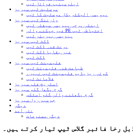
ایلومینیم فوائل ٹیپ
موصلیت ٹیپ سیریز
پیویسی الیکٹریکل موصلیت کا ٹیپ
وارننگ ٹیپ سیریز
اینٹی پرچی پیویسی سیفٹی ٹیپ
غیر چپکنے والی PE احتیاطی ٹیپ
پیویسی بیریئر ٹیپ
ڈکٹ ٹیپ سیریز
پرنٹ شدہ ڈکٹ ٹیپ
غیر بقایا ڈکٹ ٹیپ
ڈکٹ ٹیپ
فلیمینٹ ٹیپ سیریز
طباعت شدہ فلیمینٹ ٹیپ
کوئی ریزیڈیو فلیمینٹ ٹیپ نہیں۔
فلامانٹ ٹیپ
اسٹریچ فلم سیریز
گرم پگھل گلو سیریز
گرم پگھلنے والی گلو اسٹکس
جومبو رول سیریز
دیگر
نئی آمد
دیگر مصنوعات
بل رخا فائبر گلاس ٹیپ تیار کرتے ہیں۔