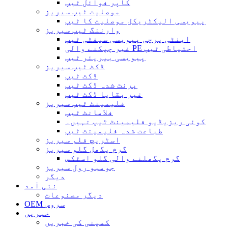
کاپر فوائل ٹیپ
موصلیت ٹیپ سیریز
پیویسی الیکٹریکل موصلیت کا ٹیپ
وارننگ ٹیپ سیریز
اینٹی پرچی پیویسی سیفٹی ٹیپ
غیر چپکنے والی PE احتیاطی ٹیپ
پیویسی بیریئر ٹیپ
ڈکٹ ٹیپ سیریز
ڈکٹ ٹیپ
پرنٹ شدہ ڈکٹ ٹیپ
غیر بقایا ڈکٹ ٹیپ
فلیمینٹ ٹیپ سیریز
فلامانٹ ٹیپ
کوئی ریزیڈیو فلیمینٹ ٹیپ نہیں۔
طباعت شدہ فلیمینٹ ٹیپ
اسٹریچ فلم سیریز
گرم پگھل گلو سیریز
گرم پگھلنے والی گلو اسٹکس
جومبو رول سیریز
دیگر
نئی آمد
دیگر مصنوعات
OEM سروس
خبریں
کمپنی کی خبریں