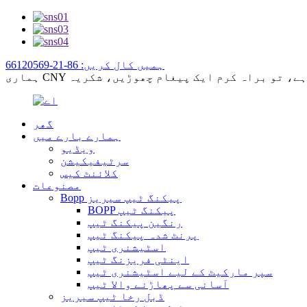
ہمیں کال کریں: 86-21-66120569
گھر
ہمارے بارے میں
ویڈیو
سرٹیفیکیشن
کلائنٹ کیس
مصنوعات
Bopp پیکنگ ٹیپ سیریز
BOPP پیکنگ ٹیپ
رنگین پیکنگ ٹیپ
پرنٹ شدہ پیکنگ ٹیپ
اسٹیشنری ٹیپ
اینٹی فریزنگ ٹیپ
سپر مارکیٹ کے لیے اسٹیشنری ٹیپ
آسانی سے پھاڑنے والا ٹیپ
ڈبل رخا ٹیپ سیریز