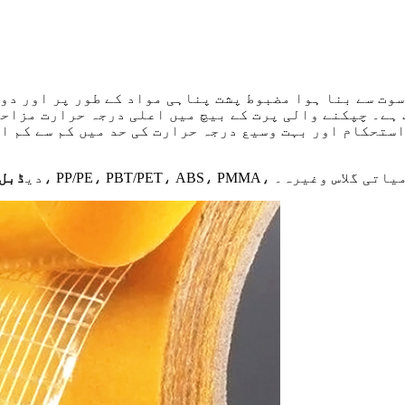
سوت سے بنا ہوا مضبوط پشت پناہی مواد کے طور پر اور دو
استحکام اور بہت وسیع درجہ حرارت کی حد میں کم سے کم ا
جنرل پلاسٹک، دھات، غیر نامیاتی گلاس وغیرہ۔
دی
ڈبل 