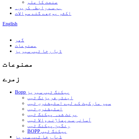
صنعت کا علم
ہم سے رابطہ کریں۔
اکثر پوچھے گئے سوالات
English
گھر
مصنوعات
ڈبل رخا ٹیپ سیریز
مصنوعات
زمرے
Bopp پیکنگ ٹیپ سیریز
اینٹی فریزنگ ٹیپ
سپر مارکیٹ کے لیے اسٹیشنری ٹیپ
اسٹیشنری ٹیپ
پرنٹ شدہ پیکنگ ٹیپ
آسانی سے پھاڑنے والا ٹیپ
رنگین پیکنگ ٹیپ
BOPP پیکنگ ٹیپ
ڈبل رخا ٹیپ سیریز