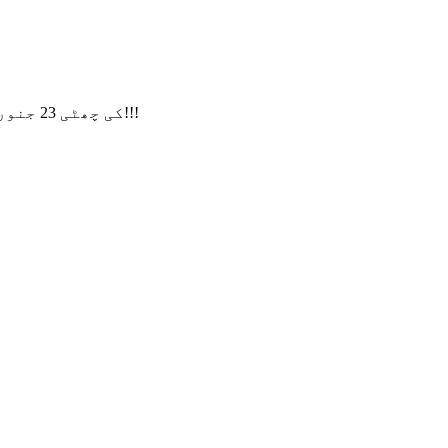
ہماری CNY کی چھٹی 23 جنوری سے شروع ہوگی۔ 13 فروری تک، اگر آپ کی کوئی درخواست ہے، تو براہ کرم ایک پیغام چھوڑیں، شکریہ!!!