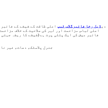
دی
ڈبل رخا فائبرگلاس ٹیپ
اعلی طاقت کے شیشے کے فائبر 
فائبر میش کی ایک پتلی پرت ہے (شیشے کا ریشہ جہتی 
ان مواد پر لاگو کیا جا سکتا ہے: ربڑ، PP/PE، PBT/PET، ABS، PMMA، 