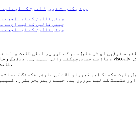
ےسٹر (پی ای ٹی فلم) فلم کے طور پر اعلی طاقت والے فائ
دباؤ سے حساس چپکنے والی لیپت ہے۔ دی
ڈبل رخا 
طاقت، کم لمبائی اور مضبوط آسنجن، کوئی باقیات گلو نہیں.
 پلیٹ فکسنگ اور گھریلو آلات کی عارضی فکسنگ کے ساتھ 
 اور فکسنگ کے لیے موزوں ہے۔ جیسے ریفریجریٹرز، کمپیو