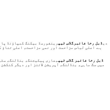
دی
ڈبل رخا فائبرگلاس ٹیپ
رینفورسڈ بیکنگ کمپاؤنڈ پالئی
ڈبل رخا فائبر گلاس ٹیپ
بھاری پیکیجنگ، بنڈلنگ، سٹیل
میں سگ ماہی، بنڈلنگ، آپریشن لائنز اور دیگر کنکشن