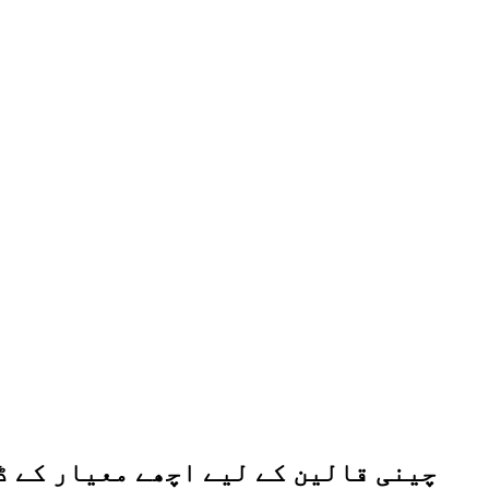
چینی قالین کے لیے اچھے معیار کے ڈ