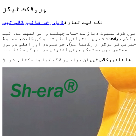
پروڈکٹ ٹیگز
:
کے لیے تعارف
ڈبل رخا فائبرگلاس ٹیپ
نوں طرف مضبوط دباؤ سے حساس چپکنے والی لیپت ہے۔ ٹیپ
میں انتہائی اعلی تناؤ کی طاقت، مضبوط viscosity، اعلی لباس مزاحمت اور لہر کی صلاحیت کے خلاف مزاحمت ہے۔ چپکنے والی پرت کے بیچ میں اعلی درجہ حرارت مزاحم گلاس
خترتی کو برقرار رکھتا ہے)، جو عمودی اور افقی دونوں
سمتوں میں مستحکم جہتی اخترتی فراہم کر سکتا ہے۔
رخا فائبرگلاس ٹیپ